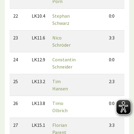
Porn
22
LK10.4
Stephan
0:0
0
Schwarz
23
LK11.6
Nico
3:3
0
Schröder
24
LK12.9
Constantin
0:0
0
Schneider
25
LK13.2
Tim
2:3
1
Hansen
26
LK13.8
Timo
0:0
0
Olbrich
27
LK15.1
Florian
3:3
1
Parent