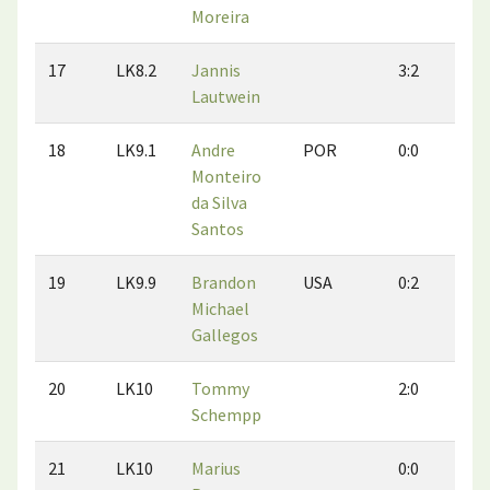
Moreira
17
LK8.2
Jannis
3:2
2
Lautwein
18
LK9.1
Andre
POR
0:0
0
Monteiro
da Silva
Santos
19
LK9.9
Brandon
USA
0:2
0
Michael
Gallegos
20
LK10
Tommy
2:0
0
Schempp
21
LK10
Marius
0:0
0