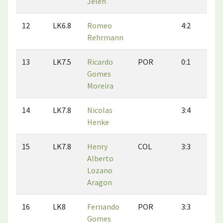
Jelen
12
LK6.8
Romeo
4:2
3
Rehrmann
13
LK7.5
Ricardo
POR
0:1
1
Gomes
Moreira
14
LK7.8
Nicolas
3:4
3
Henke
15
LK7.8
Henry
COL
3:3
6
Alberto
Lozano
Aragon
16
LK8
Fernando
POR
3:3
4
Gomes