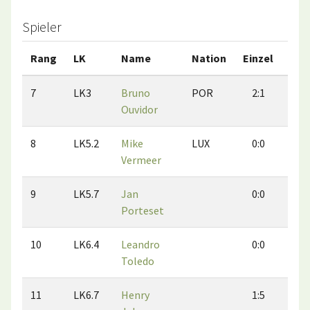
Spieler
Rang
LK
Name
Nation
Einzel
Dop
7
LK3
Bruno
POR
2:1
2
Ouvidor
8
LK5.2
Mike
LUX
0:0
0
Vermeer
9
LK5.7
Jan
0:0
0
Porteset
10
LK6.4
Leandro
0:0
0
Toledo
11
LK6.7
Henry
1:5
3