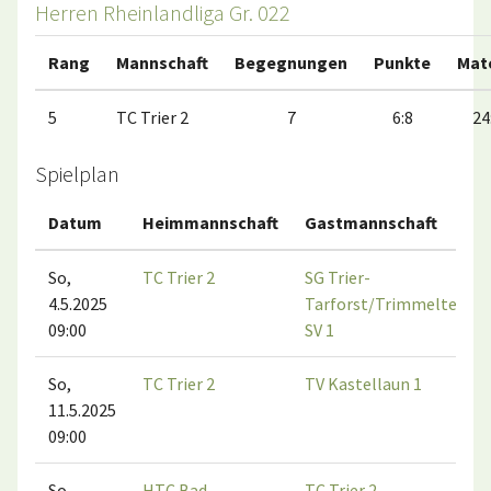
Herren Rheinlandliga Gr. 022
Rang
Mannschaft
Begegnungen
Punkte
Mat
5
TC Trier 2
7
6:8
24
Spielplan
Datum
Heimmannschaft
Gastmannschaft
So,
TC Trier 2
SG Trier-
4.5.2025
Tarforst/Trimmelter
09:00
SV 1
So,
TC Trier 2
TV Kastellaun 1
11.5.2025
09:00
So,
HTC Bad
TC Trier 2