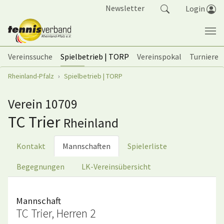
Springe zum Seiteninhalt
Newsletter
Login
Vereinssuche
Spielbetrieb | TORP
Vereinspokal
Turniere
Sie sind hier:
Rheinland-Pfalz
Spielbetrieb | TORP
Verein 10709
TC Trier
Rheinland
Kontakt
Mannschaften
Spielerliste
Begegnungen
LK-Vereinsübersicht
Mannschaft
TC Trier, Herren 2