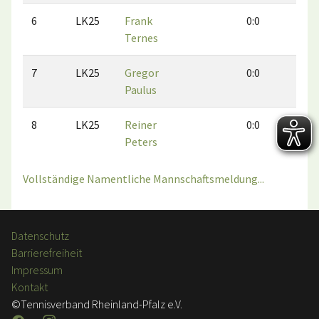
6
LK25
Frank
0:0
0:0
Ternes
7
LK25
Gregor
0:0
0:0
Paulus
8
LK25
Reiner
0:0
0:1
Peters
Vollständige Namentliche Mannschaftsmeldung...
Datenschutz
Barrierefreiheit
Impressum
Kontakt
©Tennisverband Rheinland-Pfalz e.V.