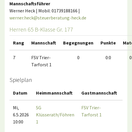
Mannschaftsführer
Werner Heck | Mobil: 01739188166 |
werner.heck@steuerberatung-heck.de
Herren 65 B-Klasse Gr. 177
Rang
Mannschaft
Begegnungen
Punkte
Mat
7
FSV Trier-
0
0:0
0
Tarforst 1
Spielplan
Datum
Heimmannschaft
Gastmannschaft
Mat
Mi,
SG
FSV Trier-
6.5.2026
Klüsserath/Föhren
Tarforst 1
10:00
1