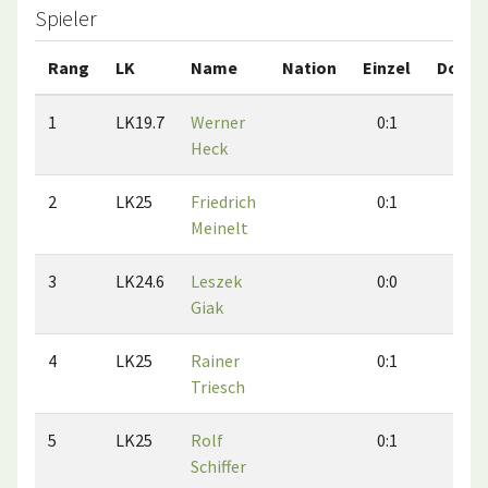
Spieler
Rang
LK
Name
Nation
Einzel
Doppe
1
LK19.7
Werner
0:1
0:0
Heck
2
LK25
Friedrich
0:1
0:1
Meinelt
3
LK24.6
Leszek
0:0
0:0
Giak
4
LK25
Rainer
0:1
0:1
Triesch
5
LK25
Rolf
0:1
0:1
Schiffer