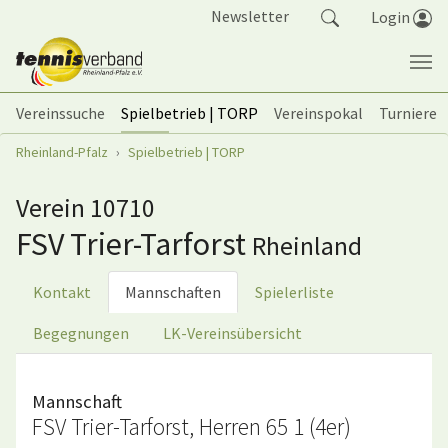
Springe zum Seiteninhalt
Newsletter
Login
Vereinssuche
Spielbetrieb | TORP
Vereinspokal
Turniere
Sie sind hier:
Rheinland-Pfalz
Spielbetrieb | TORP
Verein 10710
FSV Trier-Tarforst
Rheinland
Kontakt
Mannschaften
Spielerliste
Begegnungen
LK-Vereinsübersicht
Mannschaft
FSV Trier-Tarforst, Herren 65 1 (4er)