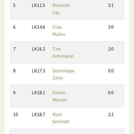
5
LK11.5
Dominik
3:1
2:
Lay
6
LK14.6
Elias
3:0
3:
Müller
7
LK16.2
Tim
2:0
1:
Fuhrmann
8
LK17.3
Dominique
0:0
0:
Zitte
9
LK18.1
Simon
0:0
0:
Wessel
10
LK18.7
Marc
2:1
1:
Schmidt