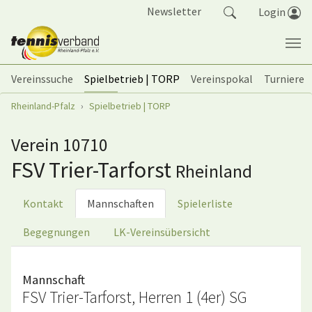
Springe zum Seiteninhalt
Newsletter
Login
Vereinssuche
Spielbetrieb | TORP
Vereinspokal
Turniere
Sie sind hier:
Rheinland-Pfalz
Spielbetrieb | TORP
Verein 10710
FSV Trier-Tarforst
Rheinland
Kontakt
Mannschaften
Spielerliste
Begegnungen
LK-Vereinsübersicht
Mannschaft
FSV Trier-Tarforst, Herren 1 (4er) SG