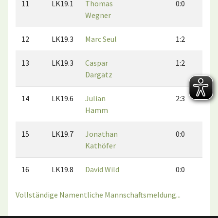
11
LK19.1
Thomas
0:0
0:
Wegner
12
LK19.3
Marc Seul
1:2
2:
13
LK19.3
Caspar
1:2
2:
Dargatz
14
LK19.6
Julian
2:3
1:
Hamm
15
LK19.7
Jonathan
0:0
0:
Kathöfer
16
LK19.8
David Wild
0:0
0:
Vollständige Namentliche Mannschaftsmeldung...