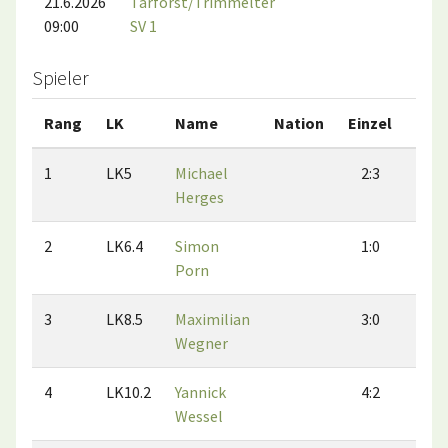
21.6.2026
Tarforst/Trimmelter
09:00
SV 1
Spieler
Rang
LK
Name
Nation
Einzel
Dop
1
LK5
Michael
2:3
3:
Herges
2
LK6.4
Simon
1:0
0:
Porn
3
LK8.5
Maximilian
3:0
3:
Wegner
4
LK10.2
Yannick
4:2
2:
Wessel