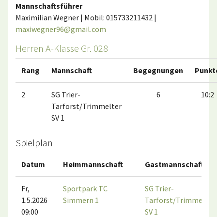
Mannschaftsführer
Maximilian Wegner | Mobil: 015733211432 |
maxiwegner96@gmail.com
Herren A-Klasse Gr. 028
Rang
Mannschaft
Begegnungen
Punkt
2
SG Trier-
6
10:2
Tarforst/Trimmelter
SV 1
Spielplan
Datum
Heimmannschaft
Gastmannschaft
Fr,
Sportpark TC
SG Trier-
1.5.2026
Simmern 1
Tarforst/Trimmelter
09:00
SV 1