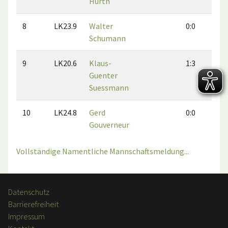
Hurth
8
LK23.9
Walter
0:0
0
Schumann
9
LK20.6
Klaus-
1:3
3
Guenter
Suessmann
10
LK24.8
Gerd
0:0
0
Gouverneur
Vollständige Namentliche Mannschaftsmeldung...
Datenschutz
Barrierefreiheit
Impressum