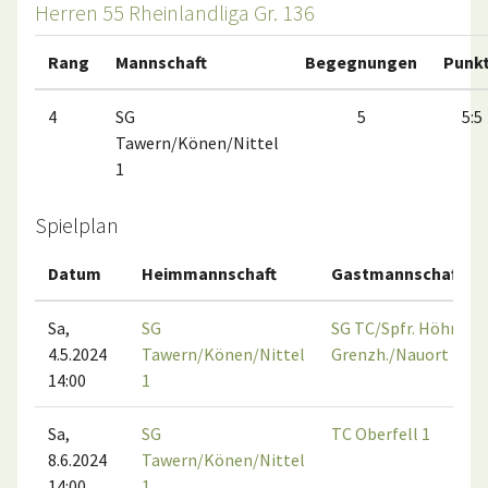
Herren 55 Rheinlandliga Gr. 136
Rang
Mannschaft
Begegnungen
Punk
4
SG
5
5:5
Tawern/Könen/Nittel
1
Spielplan
Datum
Heimmannschaft
Gastmannschaft
Sa,
SG
SG TC/Spfr. Höhr-
4.5.2024
Tawern/Könen/Nittel
Grenzh./Nauort 1
14:00
1
Sa,
SG
TC Oberfell 1
8.6.2024
Tawern/Könen/Nittel
14:00
1