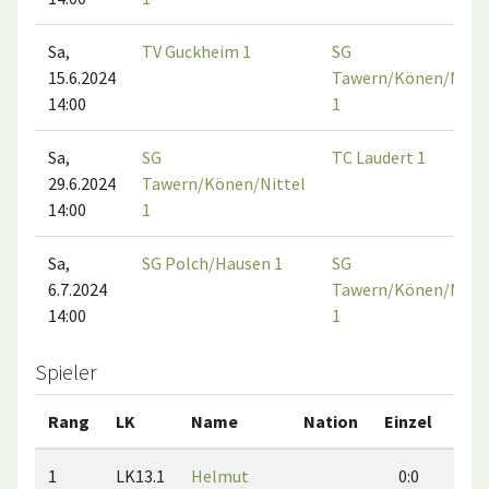
Sa,
TV Guckheim 1
SG
15.6.2024
Tawern/Könen/Nitte
14:00
1
Sa,
SG
TC Laudert 1
29.6.2024
Tawern/Könen/Nittel
14:00
1
Sa,
SG Polch/Hausen 1
SG
6.7.2024
Tawern/Könen/Nitte
14:00
1
Spieler
Rang
LK
Name
Nation
Einzel
Dop
1
LK13.1
Helmut
0:0
0