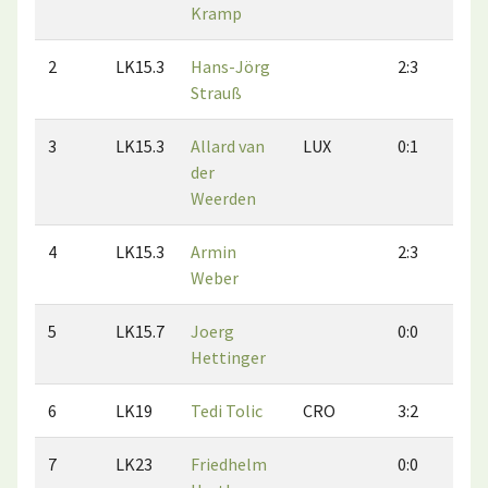
Kramp
2
LK15.3
Hans-Jörg
2:3
3
Strauß
3
LK15.3
Allard van
LUX
0:1
0
der
Weerden
4
LK15.3
Armin
2:3
2
Weber
5
LK15.7
Joerg
0:0
0
Hettinger
6
LK19
Tedi Tolic
CRO
3:2
2
7
LK23
Friedhelm
0:0
0