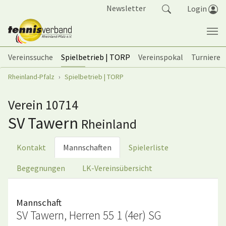
Springe zum Seiteninhalt
Newsletter
Login
Vereinssuche
Spielbetrieb | TORP
Vereinspokal
Turniere
Sie sind hier:
Rheinland-Pfalz
Spielbetrieb | TORP
Verein 10714
SV Tawern
Rheinland
Kontakt
Mannschaften
Spielerliste
Begegnungen
LK-Vereinsübersicht
Mannschaft
SV Tawern, Herren 55 1 (4er) SG