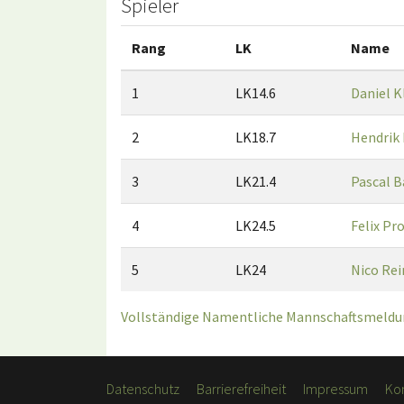
Spieler
Rang
LK
Name
1
LK14.6
Daniel K
2
LK18.7
Hendrik
3
LK21.4
Pascal B
4
LK24.5
Felix Pr
5
LK24
Nico Re
Vollständige Namentliche Mannschaftsmeldun
Datenschutz
Barrierefreiheit
Impressum
Ko