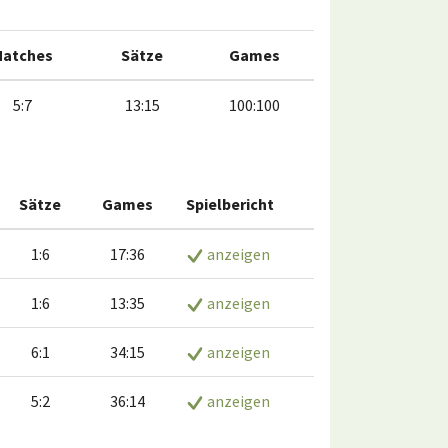
atches
Sätze
Games
5:7
13:15
100:100
Sätze
Games
Spielbericht
1:6
17:36
anzeigen
1:6
13:35
anzeigen
6:1
34:15
anzeigen
5:2
36:14
anzeigen