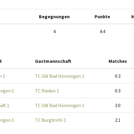
Begegnungen
Punkte
M
4
4:4
t
Gastmannschaft
Matches
n 1
TC GW Bad Hönningen 1
0:3
ngen 1
TC Rieden 1
0:3
aft 1
TC GW Bad Hönningen 1
3:0
ngen 1
TC Burgbrohl 1
2:1