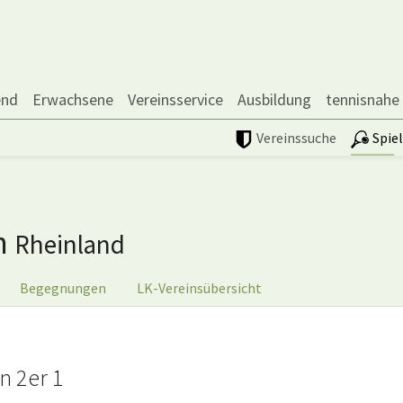
end
Erwachsene
Vereinsservice
Ausbildung
tennisnahe
Vereinssuche
Spie
n
Rheinland
Begegnungen
LK-Vereinsübersicht
n 2er 1