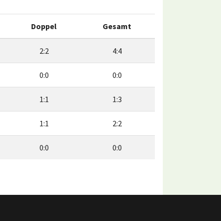
Doppel
Gesamt
2:2
4:4
0:0
0:0
1:1
1:3
1:1
2:2
0:0
0:0