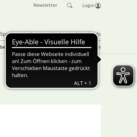
Newsletter
Login
 Sportarten
Partner
Verband
Downloads
lbetrieb | TORP
Vereinspokal
Turniere