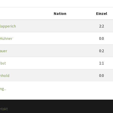
Nation
Einzel
lapperich
2:2
 Hühner
0:0
auer
0:2
obst
1:1
inhold
0:0
g...
ntakt