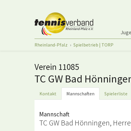
Springe zum Seiteninhalt
Jug
Sie sind hier:
Rheinland-Pfalz
Spielbetrieb | TORP
Verein 11085
TC GW Bad Hönninge
Kontakt
Mannschaften
Spielerliste
Mannschaft
TC GW Bad Hönningen, Herre