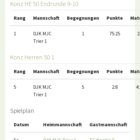
Konz HE 50 Endrunde 9-10
Rang
Mannschaft
Begegnungen
Punkte
Mat
1
DJK MJC
1
75:25
2
Trier 1
Konz Herren 50 1
Rang
Mannschaft
Begegnungen
Punkte
Mat
5
DJK MJC
5
2:8
4:
Trier 1
Spielplan
Datum
Heimmannschaft
Gastmannschaft
M