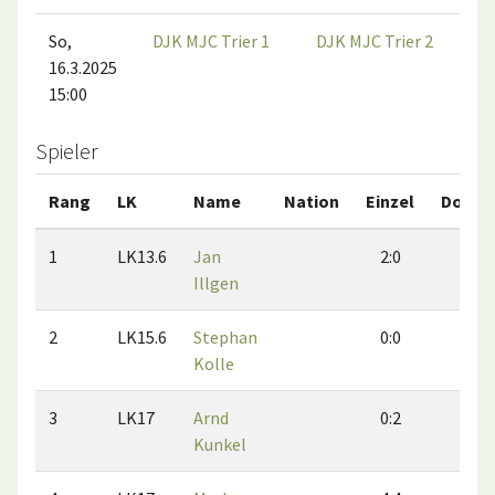
So,
DJK MJC Trier 1
DJK MJC Trier 2
16.3.2025
15:00
Spieler
Rang
LK
Name
Nation
Einzel
Doppe
1
LK13.6
Jan
2:0
0:2
Illgen
2
LK15.6
Stephan
0:0
0:0
Kolle
3
LK17
Arnd
0:2
2:4
Kunkel