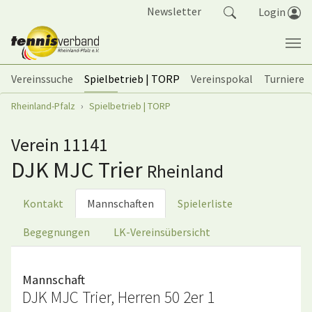
Springe zum Seiteninhalt
Newsletter
Login
Vereinssuche
Spielbetrieb | TORP
Vereinspokal
Turniere
Sie sind hier:
Rheinland-Pfalz
Spielbetrieb | TORP
Verein 11141
DJK MJC Trier
Rheinland
Kontakt
Mannschaften
Spielerliste
Begegnungen
LK-Vereinsübersicht
Mannschaft
DJK MJC Trier, Herren 50 2er 1