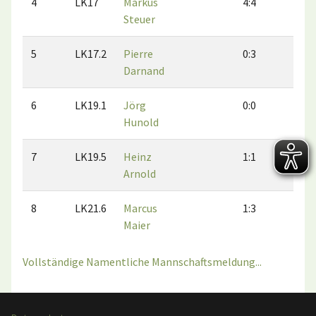
4
LK17
Markus
4:4
2:4
Steuer
5
LK17.2
Pierre
0:3
0:2
Darnand
6
LK19.1
Jörg
0:0
0:0
Hunold
7
LK19.5
Heinz
1:1
0:1
Arnold
8
LK21.6
Marcus
1:3
0:3
Maier
Vollständige Namentliche Mannschaftsmeldung...