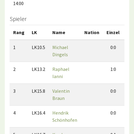
14:00
Spieler
Rang
LK
Name
Nation
Einzel
Do
1
LK10.5
Michael
0:0
0
Dingels
2
LK13.2
Raphael
1:0
1
Ianni
3
LK15.8
Valentin
0:0
0
Braun
4
LK16.4
Hendrik
0:0
0
Schönhofen