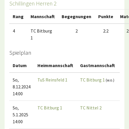
Schillingen Herren 2
Rang
Mannschaft
Begegnungen
Punkte
Mat
4
TC Bitburg
2
2:2
2
1
Spielplan
Datum
Heimmannschaft
Gastmannschaft
Ma
So,
TuS Reinsfeld 1
TC Bitburg 1
(w.o.)
8.12.2024
14:00
So,
TC Bitburg 1
TC Nittel 2
5.1.2025
14:00