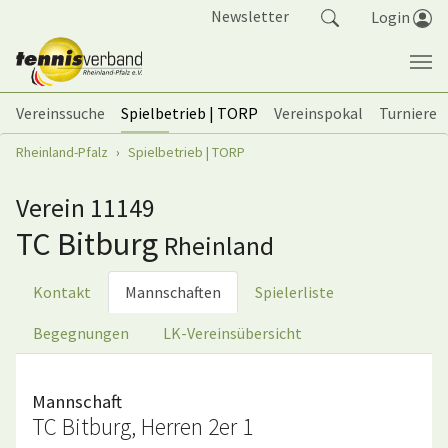
Springe zum Seiteninhalt
Newsletter
Login
Vereinssuche
Spielbetrieb | TORP
Vereinspokal
Turniere
Sie sind hier:
Rheinland-Pfalz
Spielbetrieb | TORP
Verein 11149
TC Bitburg
Rheinland
Kontakt
Mannschaften
Spielerliste
Begegnungen
LK-Vereinsübersicht
Mannschaft
TC Bitburg, Herren 2er 1