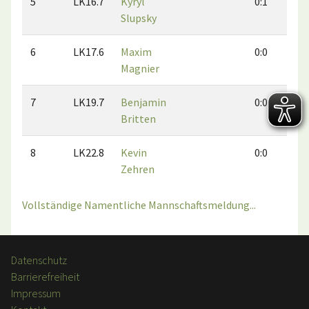
5
LK16.7
Kyryl
0:1
1
Slupsky
6
LK17.6
Maxim
0:0
0
Magnier
7
LK19.7
Benjamin
0:0
0
Britten
8
LK22.8
Kevin
0:0
0
Zehren
Vollständige Namentliche Mannschaftsmeldung...
Datenschutz
Barrierefreiheit
Impressum