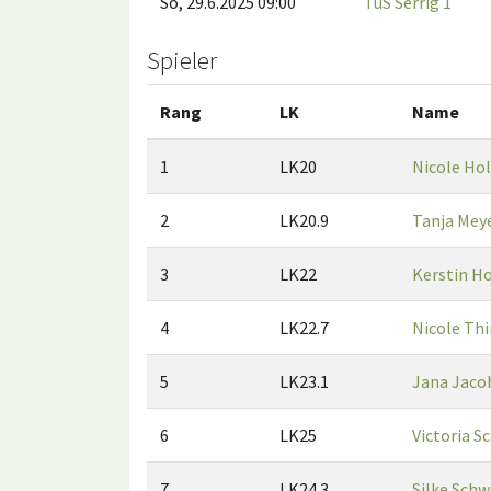
So, 29.6.2025 09:00
TuS Serrig 1
Spieler
Rang
LK
Name
1
LK20
Nicole Ho
2
LK20.9
Tanja Mey
3
LK22
Kerstin H
4
LK22.7
Nicole Th
5
LK23.1
Jana Jaco
6
LK25
Victoria S
7
LK24.3
Silke Schw