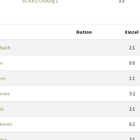
SG Kell/Osburg 1
3:3
Nation
Einzel
lbach
2:1
er
0:0
orn
1:1
innes
3:2
bs
2:1
chmitt
0:2
arz
2:1