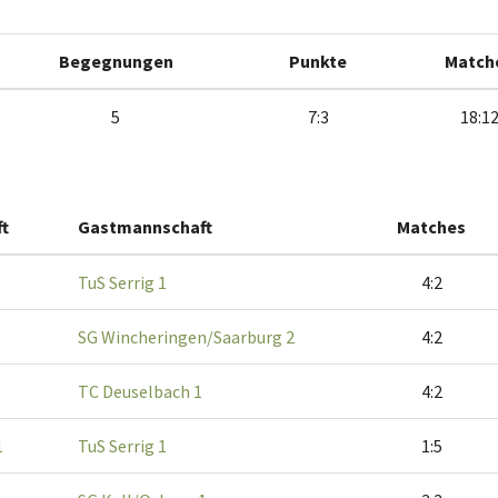
Begegnungen
Punkte
Match
5
7:3
18:1
t
Gastmannschaft
Matches
TuS Serrig 1
4:2
SG Wincheringen/Saarburg 2
4:2
TC Deuselbach 1
4:2
1
TuS Serrig 1
1:5