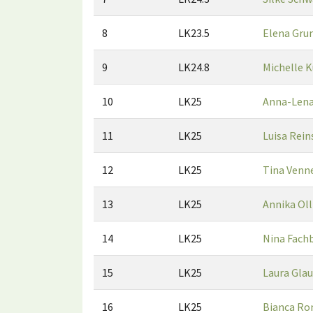
8
LK23.5
Elena Gru
9
LK24.8
Michelle K
10
LK25
Anna-Lena
11
LK25
Luisa Rei
12
LK25
Tina Ven
13
LK25
Annika Oll
14
LK25
Nina Fach
15
LK25
Laura Gla
16
LK25
Bianca R