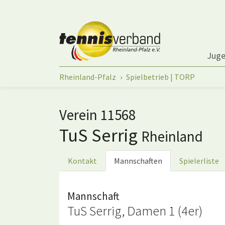
Springe zum Seiteninhalt
Jug
Sie sind hier:
Rheinland-Pfalz
Spielbetrieb | TORP
Verein 11568
TuS Serrig
Rheinland
Kontakt
Mannschaften
Spielerliste
Mannschaft
TuS Serrig, Damen 1 (4er)