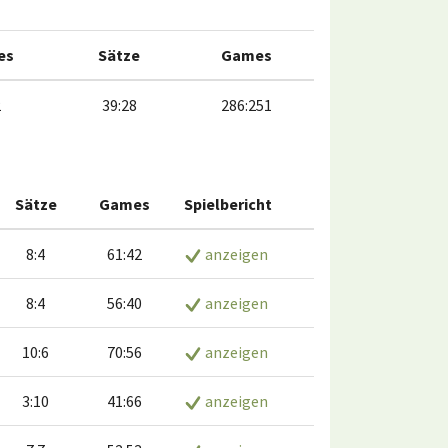
es
Sätze
Games
2
39:28
286:251
Sätze
Games
Spielbericht
8:4
61:42
anzeigen
8:4
56:40
anzeigen
10:6
70:56
anzeigen
3:10
41:66
anzeigen