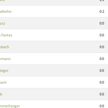
ndhöfer
0:2
urz
0:0
 Fantes
0:0
nsbach
0:0
nemann
0:0
inger
0:0
bach
0:0
ub
0:0
ommelfanger
0:0