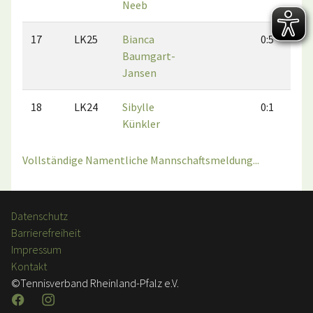
Neeb
17
LK25
Bianca
0:5
Baumgart-
Jansen
18
LK24
Sibylle
0:1
Künkler
Vollständige Namentliche Mannschaftsmeldung...
Datenschutz
Barrierefreiheit
Impressum
Kontakt
©Tennisverband Rheinland-Pfalz e.V.