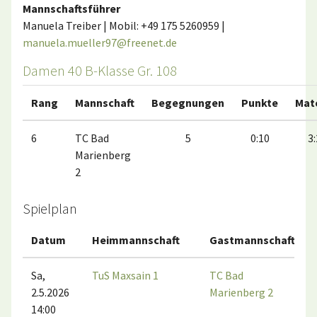
Mannschaftsführer
Manuela Treiber | Mobil: +49 175 5260959 |
manuela.mueller97@freenet.de
Damen 40 B-Klasse Gr. 108
Rang
Mannschaft
Begegnungen
Punkte
Mat
6
TC Bad
5
0:10
3:
Marienberg
2
Spielplan
Datum
Heimmannschaft
Gastmannschaft
Sa,
TuS Maxsain 1
TC Bad
2.5.2026
Marienberg 2
14:00