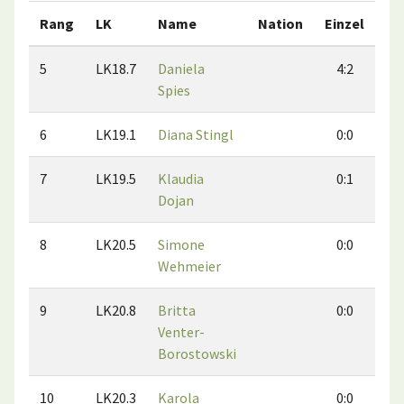
Rang
LK
Name
Nation
Einzel
Do
5
LK18.7
Daniela
4:2
Spies
6
LK19.1
Diana Stingl
0:0
7
LK19.5
Klaudia
0:1
Dojan
8
LK20.5
Simone
0:0
Wehmeier
9
LK20.8
Britta
0:0
Venter-
Borostowski
10
LK20.3
Karola
0:0