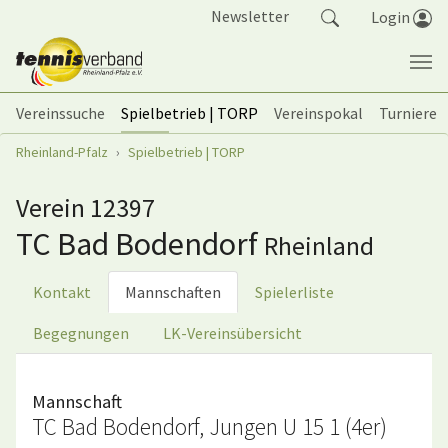
Springe zum Seiteninhalt
Newsletter
Login
Vereinssuche
Spielbetrieb | TORP
Vereinspokal
Turniere
Sie sind hier:
Rheinland-Pfalz
Spielbetrieb | TORP
Verein 12397
TC Bad Bodendorf
Rheinland
Kontakt
Mannschaften
Spielerliste
Begegnungen
LK-Vereinsübersicht
Mannschaft
TC Bad Bodendorf, Jungen U 15 1 (4er)