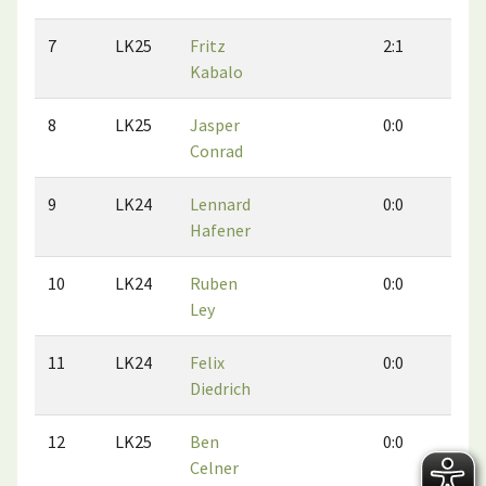
7
LK25
Fritz
2:1
2:3
Kabalo
8
LK25
Jasper
0:0
0:1
Conrad
9
LK24
Lennard
0:0
0:0
Hafener
10
LK24
Ruben
0:0
0:0
Ley
11
LK24
Felix
0:0
0:1
Diedrich
12
LK25
Ben
0:0
0:1
Celner