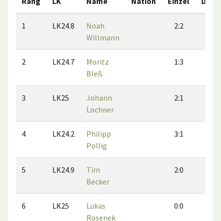
Rang
LK
Name
Nation
Einzel
Dopp
1
LK24.8
Noah
2:2
1:2
Willmann
2
LK24.7
Moritz
1:3
1:1
Bleß
3
LK25
Johann
2:1
1:2
Lochner
4
LK24.2
Philipp
3:1
1:1
Pollig
5
LK24.9
Tim
2:0
2:0
Becker
6
LK25
Lukas
0:0
0:0
Rosenek