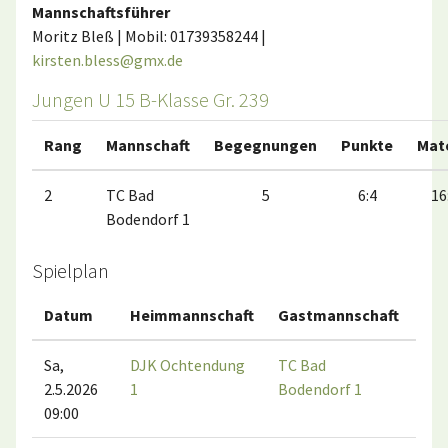
Mannschaftsführer
Moritz Bleß | Mobil: 01739358244 |
kirsten.bless@gmx.de
Jungen U 15 B-Klasse Gr. 239
Rang
Mannschaft
Begegnungen
Punkte
Mat
2
TC Bad
5
6:4
16
Bodendorf 1
Spielplan
Datum
Heimmannschaft
Gastmannschaft
Spi
Sa,
DJK Ochtendung
TC Bad
Kru
2.5.2026
1
Bodendorf 1
Oc
09:00