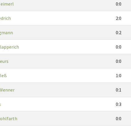
Heimerl
0:0
edrich
2:0
rgmann
0:2
lapperich
0:0
Leurs
0:0
Bleß
1:0
 Wenner
0:1
s
0:3
ohlfarth
0:0