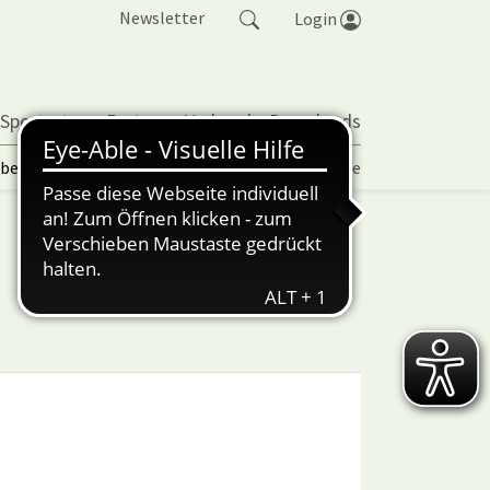
Newsletter
Login
 Sportarten
Partner
Verband
Downloads
lbetrieb | TORP
Vereinspokal
Turniere