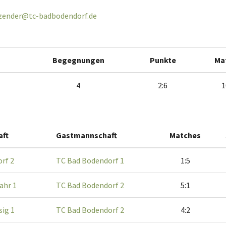
tzender@tc-badbodendorf.de
Begegnungen
Punkte
Ma
4
2:6
1
ft
Gastmannschaft
Matches
rf 2
TC Bad Bodendorf 1
1:5
ahr 1
TC Bad Bodendorf 2
5:1
sig 1
TC Bad Bodendorf 2
4:2