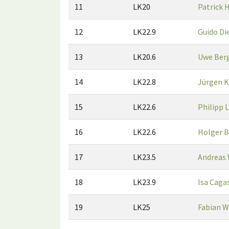
11
LK20
Patrick 
12
LK22.9
Guido Di
13
LK20.6
Uwe Be
14
LK22.8
Jürgen K
15
LK22.6
Philipp 
16
LK22.6
Holger 
17
LK23.5
Andreas
18
LK23.9
Isa Caga
19
LK25
Fabian W