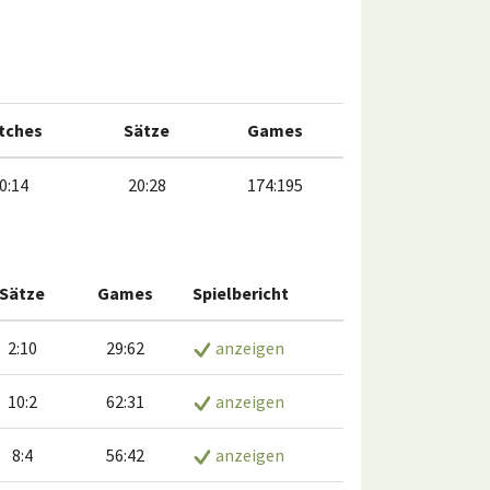
tches
Sätze
Games
0:14
20:28
174:195
Sätze
Games
Spielbericht
2:10
29:62
anzeigen
10:2
62:31
anzeigen
8:4
56:42
anzeigen