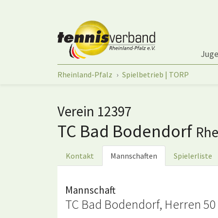
Springe zum Seiteninhalt
Jug
Sie sind hier:
Rheinland-Pfalz
Spielbetrieb | TORP
Verein 12397
TC Bad Bodendorf
Rhe
Kontakt
Mannschaften
Spielerliste
Mannschaft
TC Bad Bodendorf, Herren 50 