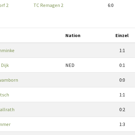
rf 2
TC Remagen 2
6:0
Nation
Einzel
chminke
1:1
 Dijk
NED
0:1
hwamborn
0:0
atsch
1:1
allrath
0:2
emmer
1:3