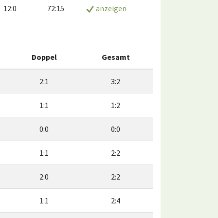
12:0
72:15
anzeigen
Doppel
Gesamt
2:1
3:2
1:1
1:2
0:0
0:0
1:1
2:2
2:0
2:2
1:1
2:4