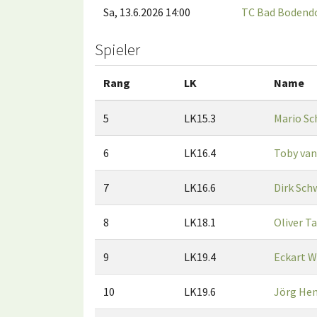
Sa, 13.6.2026 14:00
TC Bad Bodendo
Spieler
Rang
LK
Name
5
LK15.3
Mario S
6
LK16.4
Toby van
7
LK16.6
Dirk Sc
8
LK18.1
Oliver T
9
LK19.4
Eckart W
10
LK19.6
Jörg H