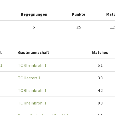
Begegnungen
Punkte
Mat
5
3:5
11
t
Gastmannschaft
Matches
 1
TC Rheinbrohl 1
5:1
TC Hattert 1
3:3
TC Rheinbrohl 1
4:2
TC Rheinbrohl 1
0:0