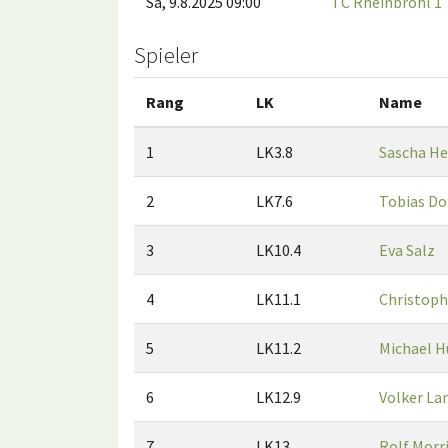
Sa, 9.8.2025 09:00
TC Rheinbrohl 1
Spieler
Rang
LK
Name
1
LK3.8
Sascha H
2
LK7.6
Tobias 
3
LK10.4
Eva Salz
4
LK11.1
Christop
5
LK11.2
Michael H
6
LK12.9
Volker La
7
LK13
Rolf Morr