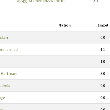
Spvgg. Steinefrenz/Weroth 1
5:1
Nation
Einzel
ecken
0:0
Dommermuth
1:1
1:0
h Hartmann
3:0
uckels
0:0
nge
0:0
ien
0:0