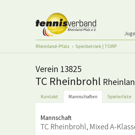
Springe zum Seiteninhalt
Jug
Sie sind hier:
Rheinland-Pfalz
Spielbetrieb | TORP
Verein 13825
TC Rheinbrohl
Rheinla
Kontakt
Mannschaften
Spielerliste
Mannschaft
TC Rheinbrohl, Mixed A-Klass