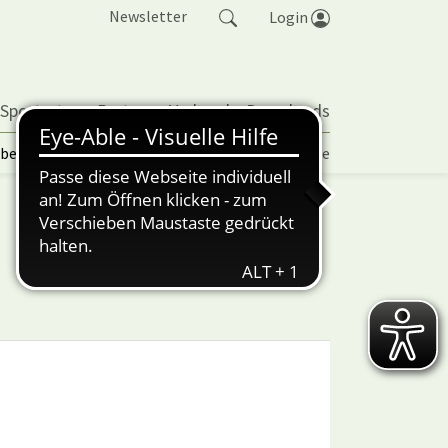
Newsletter
Login
 Sportarten
Partner
Verband
Downloads
lbetrieb | TORP
Vereinspokal
Turniere