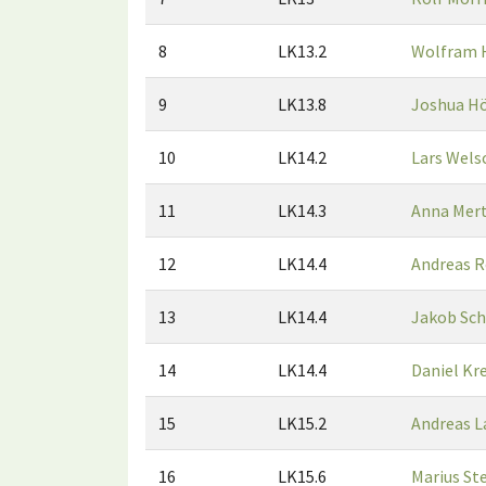
8
LK13.2
Wolfram 
9
LK13.8
Joshua H
10
LK14.2
Lars Wels
11
LK14.3
Anna Mer
12
LK14.4
Andreas 
13
LK14.4
Jakob Sc
14
LK14.4
Daniel Kr
15
LK15.2
Andreas L
16
LK15.6
Marius St