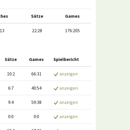
ches
Sätze
Games
:13
22:28
176:205
Sätze
Games
Spielbericht
10:2
66:31
anzeigen
6:7
40:54
anzeigen
9:4
59:38
anzeigen
0:0
0:0
anzeigen