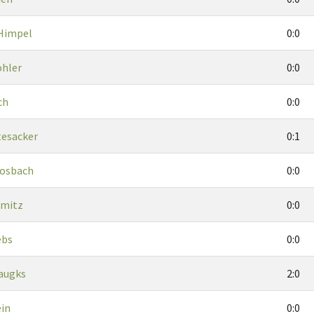
Himpel
0:0
öhler
0:0
ch
0:0
tesacker
0:1
Rosbach
0:0
hmitz
0:0
ebs
0:0
augks
2:0
ein
0:0