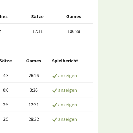
hes
Sätze
Games
4
17:11
106:88
Sätze
Games
Spielbericht
4:3
26:26
anzeigen
0:6
3:36
anzeigen
2:5
12:31
anzeigen
3:5
28:32
anzeigen