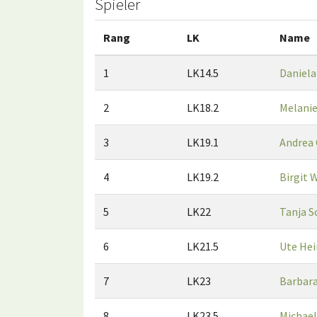
Spieler
Rang
LK
Name
1
LK14.5
Daniela
2
LK18.2
Melani
3
LK19.1
Andrea 
4
LK19.2
Birgit 
5
LK22
Tanja S
6
LK21.5
Ute Hei
7
LK23
Barbara
8
LK23.5
Michael