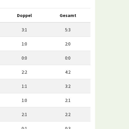
Doppel
Gesamt
3:1
5:3
1:0
2:0
0:0
0:0
2:2
4:2
1:1
3:2
1:0
2:1
2:1
2:2
0:1
0:3