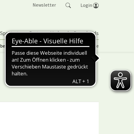
Newsletter
Login
 Sportarten
Partner
Verband
Downloads
lbetrieb | TORP
Vereinspokal
Turniere