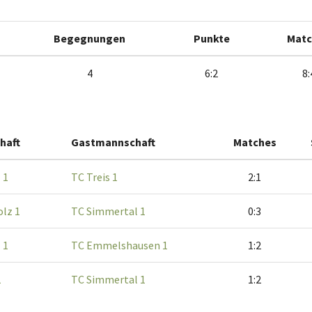
Begegnungen
Punkte
Matc
4
6:2
8:
haft
Gastmannschaft
Matches
 1
TC Treis 1
2:1
lz 1
TC Simmertal 1
0:3
 1
TC Emmelshausen 1
1:2
1
TC Simmertal 1
1:2