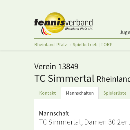
Springe zum Seiteninhalt
Jug
Sie sind hier:
Rheinland-Pfalz
Spielbetrieb | TORP
Verein 13849
TC Simmertal
Rheinlan
Kontakt
Mannschaften
Spielerliste
Mannschaft
TC Simmertal, Damen 30 2er 