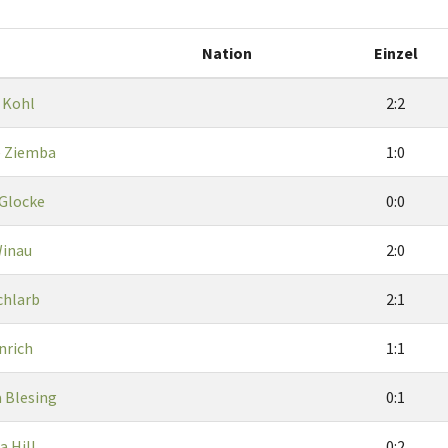
Nation
Einzel
 Kohl
2:2
e Ziemba
1:0
Glocke
0:0
Winau
2:0
chlarb
2:1
nrich
1:1
 Blesing
0:1
a Hill
0:2