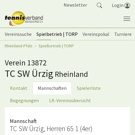
Springe zum Seiteninhalt
Newsletter
Login
Vereinssuche
Spielbetrieb | TORP
Vereinspokal
Turniere
Sie sind hier:
Rheinland-Pfalz
Spielbetrieb | TORP
Verein 13872
TC SW Ürzig
Rheinland
Kontakt
Mannschaften
Spielerliste
Begegnungen
LK-Vereinsübersicht
Mannschaft
TC SW Ürzig, Herren 65 1 (4er)