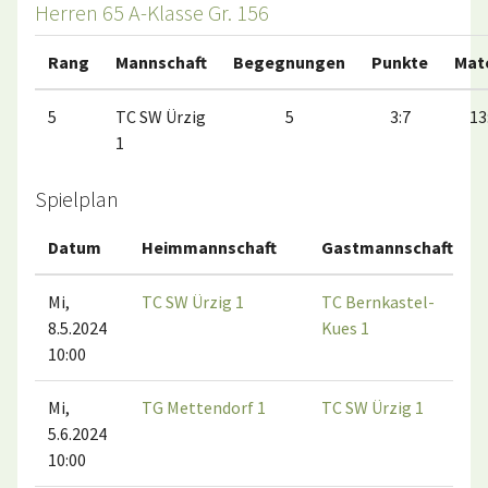
Herren 65 A-Klasse Gr. 156
Rang
Mannschaft
Begegnungen
Punkte
Mat
5
TC SW Ürzig
5
3:7
13
1
Spielplan
Datum
Heimmannschaft
Gastmannschaft
Mi,
TC SW Ürzig 1
TC Bernkastel-
8.5.2024
Kues 1
10:00
Mi,
TG Mettendorf 1
TC SW Ürzig 1
5.6.2024
10:00