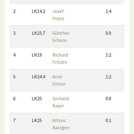
2
LK14.2
Josef
1:4
3:2
Franz
3
LK15.7
Günther
5:0
3:2
Schons
4
LK19
Richard
1:2
2:0
Fritzen
5
LK24.4
Arno
1:2
0:2
Simon
6
LK25
Gerhard
0:0
1:2
Bayer
7
LK25
Alfons
0:1
0:0
Bastgen