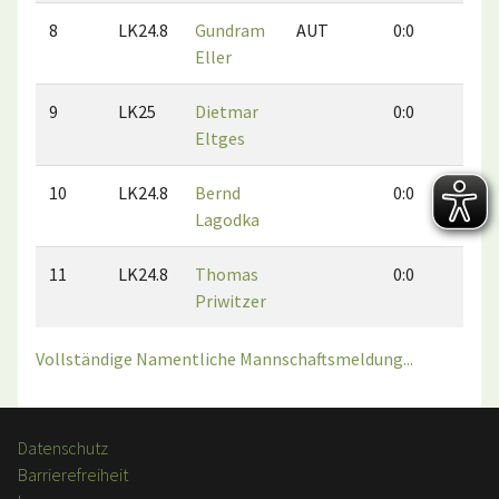
8
LK24.8
Gundram
AUT
0:0
0:0
Eller
9
LK25
Dietmar
0:0
0:1
Eltges
10
LK24.8
Bernd
0:0
0:0
Lagodka
11
LK24.8
Thomas
0:0
0:0
Priwitzer
Vollständige Namentliche Mannschaftsmeldung...
Datenschutz
Barrierefreiheit