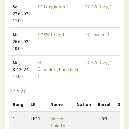
Sa,
TC Longkamp 1
TC SW Ürzig 1
22.6.2024
11:00
Mi,
TC SW Ürzig 1
TC Laudert 1
26.6.2024
10:00
Mo,
SG
TC SW Ürzig 1
8.7.2024
Üdersdorf/Darscheid
11:00
1
Spieler
Rang
LK
Name
Nation
Einzel
Dopp
1
LK11
Werner
0:3
1:1
Thieltges