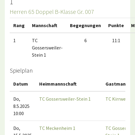
1
Herren 65 Doppel B-Klasse Gr. 007
Rang
Mannschaft
Begegnungen
Punkte
M
1
TC
6
11:1
Gossersweiler-
Stein 1
Spielplan
Datum
Heimmannschaft
Gastmannsch
Do,
TC Gossersweiler-Stein 1
TC Kirrweiler 
8.5.2025
10:00
Do,
TC Meckenheim 1
TC Gosserswei