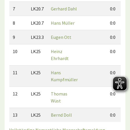
7
LK20.7
Gerhard Dahl
0:0
8
LK20.7
Hans Müller
0:0
9
LK23.3
Eugen Ott
0:0
10
LK25
Heinz
0:0
Ehrhardt
11
LK25
Hans
0:0
Kumpfmüller
12
LK25
Thomas
0:0
Wüst
13
LK25
Bernd Doll
0:0