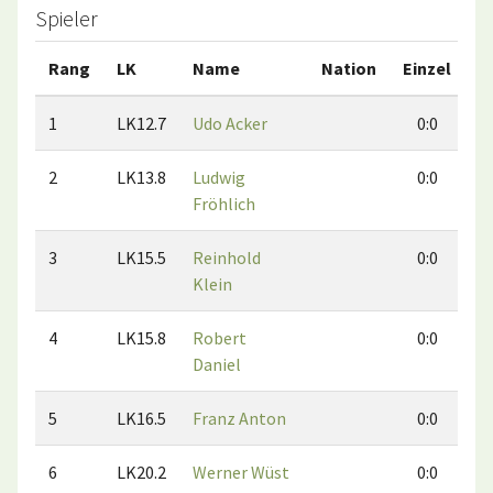
Spieler
Rang
LK
Name
Nation
Einzel
D
1
LK12.7
Udo Acker
0:0
2
LK13.8
Ludwig
0:0
Fröhlich
3
LK15.5
Reinhold
0:0
Klein
4
LK15.8
Robert
0:0
Daniel
5
LK16.5
Franz Anton
0:0
6
LK20.2
Werner Wüst
0:0