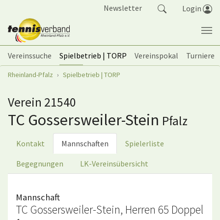
Springe zum Seiteninhalt
Newsletter
Login
Vereinssuche
Spielbetrieb | TORP
Vereinspokal
Turniere
Sie sind hier:
Rheinland-Pfalz
Spielbetrieb | TORP
Verein 21540
TC Gossersweiler-Stein
Pfalz
Kontakt
Mannschaften
Spielerliste
Begegnungen
LK-Vereinsübersicht
Mannschaft
TC Gossersweiler-Stein, Herren 65 Doppel