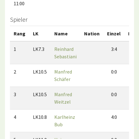
11:00
Spieler
Rang
LK
Name
Nation
Einzel
Dopp
1
LK7.3
Reinhard
3:4
3:
Sebastiani
2
LK10.5
Manfred
0:0
0:
Schäfer
3
LK10.5
Manfred
0:0
0:
Weitzel
4
LK10.8
Karlheinz
4:0
4:
Bub