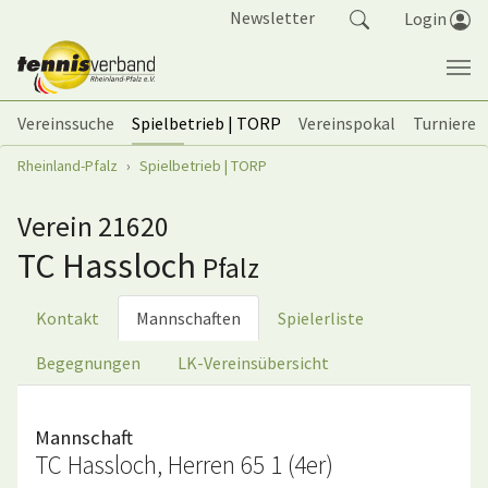
Springe zum Seiteninhalt
Newsletter
Login
Vereinssuche
Spielbetrieb | TORP
Vereinspokal
Turniere
Sie sind hier:
Rheinland-Pfalz
Spielbetrieb | TORP
Verein 21620
TC Hassloch
Pfalz
Kontakt
Mannschaften
Spielerliste
Begegnungen
LK-Vereinsübersicht
Mannschaft
TC Hassloch, Herren 65 1 (4er)