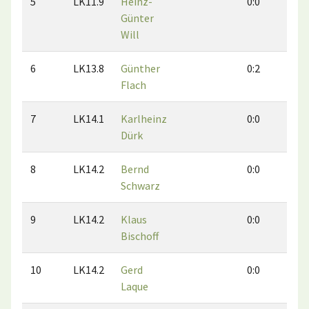
5
LK11.9
Heinz-
0:0
0:
Günter
Will
6
LK13.8
Günther
0:2
3:
Flach
7
LK14.1
Karlheinz
0:0
0:
Dürk
8
LK14.2
Bernd
0:0
0:
Schwarz
9
LK14.2
Klaus
0:0
0:
Bischoff
10
LK14.2
Gerd
0:0
0:
Laque