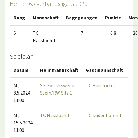
Herren 65 Verbandsliga Gr. 020
Rang
Mannschaft
Begegnungen
Punkte
Mat
6
TC
7
6:8
20
Hassloch 1
Spielplan
Datum
Heimmannschaft
Gastmannschaft
Ma
Mi,
SG Gossersweiler-
TC Hassloch 1
8.5.2024
Stein/RW Silz 1
11:00
Mi,
TC Hassloch 1
TC Dudenhofen 1
15.5.2024
11:00