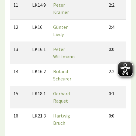
11
LK14.9
Peter
2:2
1:
Kramer
12
LK16
Günter
2:4
2:
Liedy
13
LK16.1
Peter
0:0
0:
Wittmann
14
LK16.2
Roland
2:2
0:
Scheurer
15
LK18.1
Gerhard
0:1
0:
Raquet
16
LK21.3
Hartwig
0:0
0:
Bruch