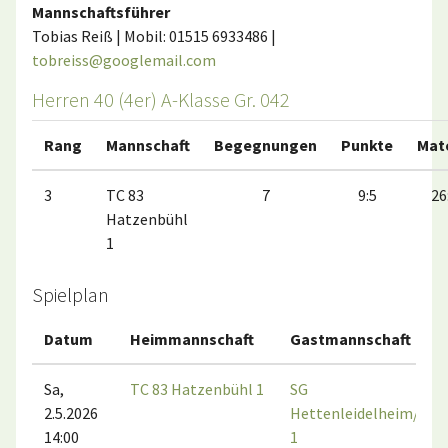
Mannschaftsführer
Tobias Reiß | Mobil: 01515 6933486 |
tobreiss@googlemail.com
Herren 40 (4er) A-Klasse Gr. 042
Rang
Mannschaft
Begegnungen
Punkte
Mat
3
TC 83
7
9:5
26
Hatzenbühl
1
Spielplan
Datum
Heimmannschaft
Gastmannschaft
Sa,
TC 83 Hatzenbühl 1
SG
2.5.2026
Hettenleidelheim/Göl
14:00
1