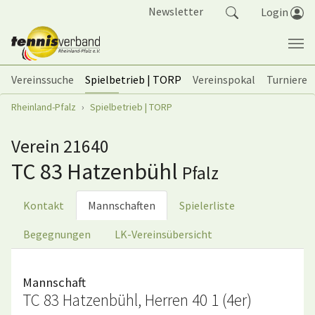
Springe zum Seiteninhalt
Newsletter
Login
Vereinssuche
Spielbetrieb | TORP
Vereinspokal
Turniere
Sie sind hier:
Rheinland-Pfalz
Spielbetrieb | TORP
Verein 21640
TC 83 Hatzenbühl
Pfalz
Kontakt
Mannschaften
Spielerliste
Begegnungen
LK-Vereinsübersicht
Mannschaft
TC 83 Hatzenbühl, Herren 40 1 (4er)