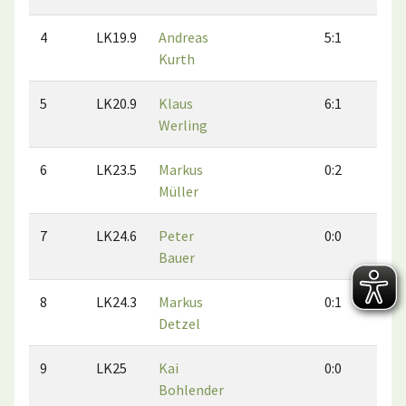
4
LK19.9
Andreas
5:1
2:
Kurth
5
LK20.9
Klaus
6:1
3:
Werling
6
LK23.5
Markus
0:2
0:
Müller
7
LK24.6
Peter
0:0
0:
Bauer
8
LK24.3
Markus
0:1
1:
Detzel
9
LK25
Kai
0:0
0:
Bohlender