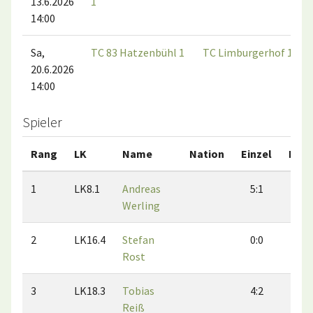
13.6.2026
1
14:00
Sa,
TC 83 Hatzenbühl 1
TC Limburgerhof 1
20.6.2026
14:00
Spieler
Rang
LK
Name
Nation
Einzel
Dopp
1
LK8.1
Andreas
5:1
3:
Werling
2
LK16.4
Stefan
0:0
1:
Rost
3
LK18.3
Tobias
4:2
2:
Reiß