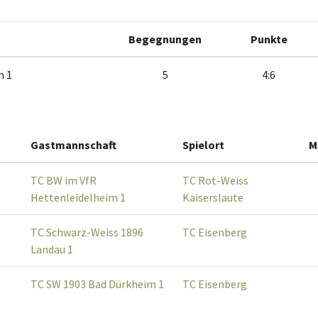
Begegnungen
Punkte
m 1
5
4:6
Gastmannschaft
Spielort
M
TC BW im VfR
TC Rot-Weiss
Hettenleidelheim 1
Kaiserslaute
TC Schwarz-Weiss 1896
TC Eisenberg
Landau 1
TC SW 1903 Bad Dürkheim 1
TC Eisenberg