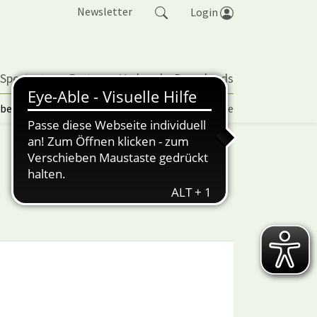
Newsletter
Login
 Sportarten
Partner
Verband
Downloads
lbetrieb | TORP
Vereinspokal
Turniere