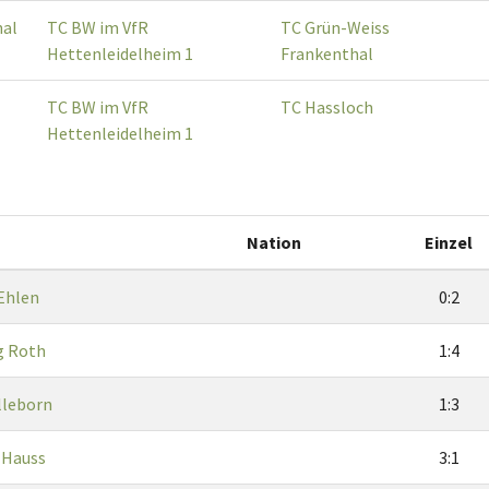
hal
TC BW im VfR
TC Grün-Weiss
Hettenleidelheim 1
Frankenthal
TC BW im VfR
TC Hassloch
Hettenleidelheim 1
Nation
Einzel
 Ehlen
0:2
g Roth
1:4
lleborn
1:3
 Hauss
3:1