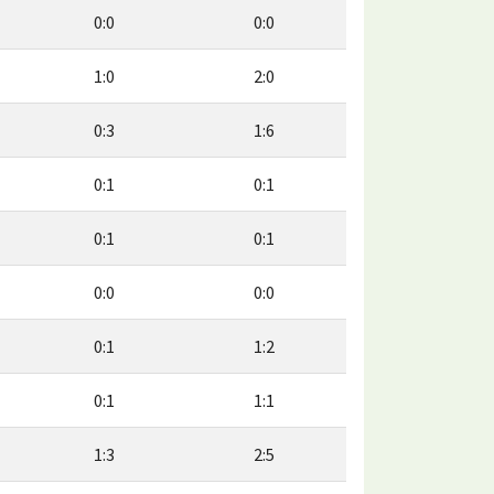
0:0
0:0
1:0
2:0
0:3
1:6
0:1
0:1
0:1
0:1
0:0
0:0
0:1
1:2
0:1
1:1
1:3
2:5