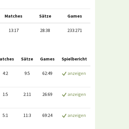
Matches
Sätze
Games
13:17
28:38
233:271
atches
Sätze
Games
Spielbericht
4:2
9:5
62:49
anzeigen
1:5
2:11
26:69
anzeigen
5:1
11:3
69:24
anzeigen