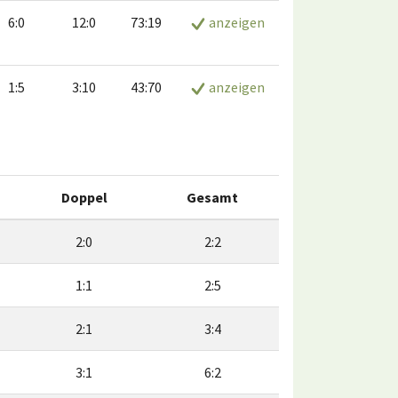
6:0
12:0
73:19
anzeigen
1:5
3:10
43:70
anzeigen
Doppel
Gesamt
2:0
2:2
1:1
2:5
2:1
3:4
3:1
6:2