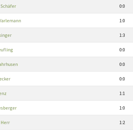
 Schäfer
0:0
Varlemann
1:0
kinger
1:3
eufling
0:0
ahrhusen
0:0
ecker
0:0
renz
1:1
esberger
1:0
 Herr
1:2