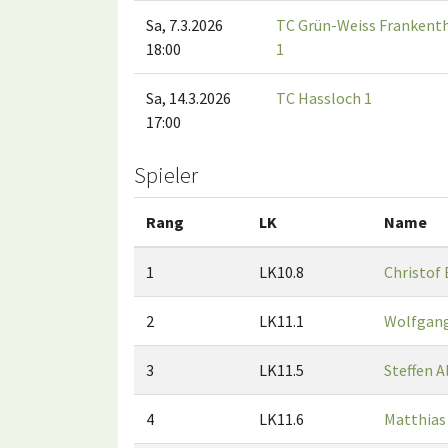
Sa, 7.3.2026
TC Grün-Weiss Frankent
18:00
1
Sa, 14.3.2026
TC Hassloch 1
17:00
Spieler
Rang
LK
Name
1
LK10.8
Christof
2
LK11.1
Wolfgan
3
LK11.5
Steffen A
4
LK11.6
Matthias