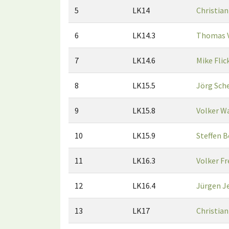
5
LK14
Christian
6
LK14.3
Thomas 
7
LK14.6
Mike Flic
8
LK15.5
Jörg Sch
9
LK15.8
Volker W
10
LK15.9
Steffen B
11
LK16.3
Volker F
12
LK16.4
Jürgen J
13
LK17
Christian