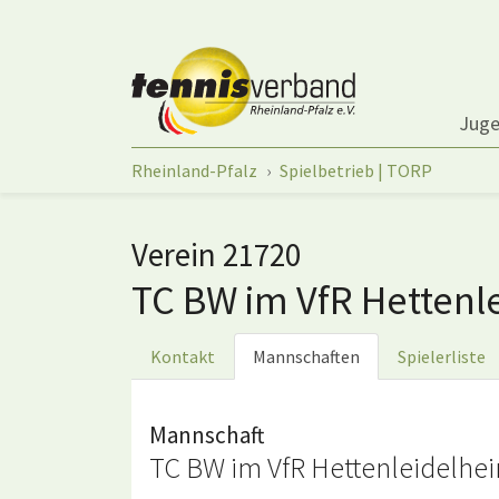
Springe zum Seiteninhalt
Jug
Sie sind hier:
Rheinland-Pfalz
Spielbetrieb | TORP
Verein 21720
TC BW im VfR Hettenl
Kontakt
Mannschaften
Spielerliste
Mannschaft
TC BW im VfR Hettenleidelhei