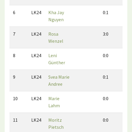
6
LK24
Kha Jay
0:1
1:0
Nguyen
7
LK24
Rosa
3:0
3:0
Wenzel
8
LK24
Leni
0:0
0:0
Günther
9
LK24
Svea Marie
0:1
0:1
Andree
10
LK24
Marie
0:0
0:0
Lahm
11
LK24
Moritz
0:0
0:0
Pietsch