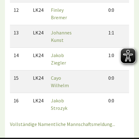
12
LK24
Finley
0:0
0:0
Bremer
13
LK24
Johannes
1:1
0:2
Kunst
14
LK24
Jakob
1:0
0:0
Ziegler
15
LK24
Cayo
0:0
0:0
Wilhelm
16
LK24
Jakob
0:0
0:1
Strozyk
Vollständige Namentliche Mannschaftsmeldung...