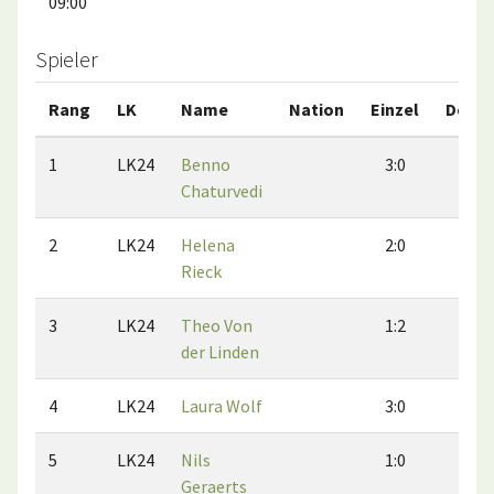
09:00
Spieler
Rang
LK
Name
Nation
Einzel
Doppe
1
LK24
Benno
3:0
2:1
Chaturvedi
2
LK24
Helena
2:0
2:0
Rieck
3
LK24
Theo Von
1:2
1:2
der Linden
4
LK24
Laura Wolf
3:0
2:1
5
LK24
Nils
1:0
1:0
Geraerts