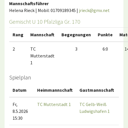
Mannschaftsführer
Helena Rieck | Mobil: 01709189345 |
jrieck@gmx.net
Gemischt U 10 Pfalzliga Gr. 170
Rang
Mannschaft
Begegnungen
Punkte
Mat
2
TC
3
6:0
1
Mutterstadt
1
Spielplan
Datum
Heimmannschaft
Gastmannschaft
Ma
Fr,
TC Mutterstadt 1
TC Gelb-Weiß
8.5.2026
Ludwigshafen 1
15:30