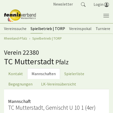
Springe zum Seiteninhalt
Newsletter
Login
Vereinssuche
Spielbetrieb | TORP
Vereinspokal
Turniere
Sie sind hier:
Rheinland-Pfalz
Spielbetrieb | TORP
Verein 22380
TC Mutterstadt
Pfalz
Kontakt
Mannschaften
Spielerliste
Begegnungen
LK-Vereinsübersicht
Mannschaft
TC Mutterstadt, Gemischt U 10 1 (4er)