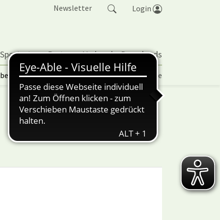
Newsletter
Login
 Sportarten
Partner
Verband
Downloads
lbetrieb | TORP
Vereinspokal
Turniere