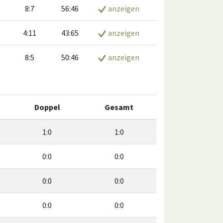
8:7
56:46
anzeigen
4:11
43:65
anzeigen
8:5
50:46
anzeigen
Doppel
Gesamt
1:0
1:0
0:0
0:0
0:0
0:0
0:0
0:0