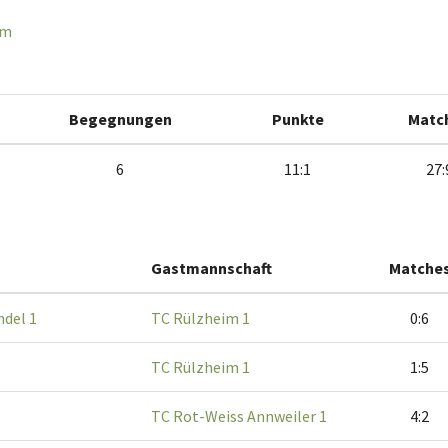
om
Begegnungen
Punkte
Matc
6
11:1
27:
Gastmannschaft
Matche
ndel 1
TC Rülzheim 1
0:6
TC Rülzheim 1
1:5
TC Rot-Weiss Annweiler 1
4:2