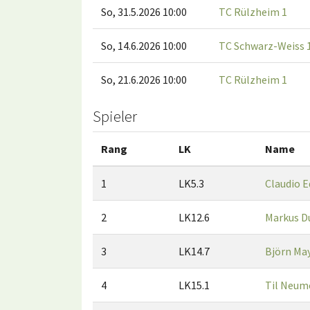
So, 31.5.2026 10:00
TC Rülzheim 1
So, 14.6.2026 10:00
TC Schwarz-Weiss 
So, 21.6.2026 10:00
TC Rülzheim 1
Spieler
Rang
LK
Name
1
LK5.3
Claudio 
2
LK12.6
Markus D
3
LK14.7
Björn Ma
4
LK15.1
Til Neum