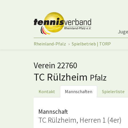
Springe zum Seiteninhalt
Jug
Sie sind hier:
Rheinland-Pfalz
Spielbetrieb | TORP
Verein 22760
TC Rülzheim
Pfalz
Kontakt
Mannschaften
Spielerliste
Mannschaft
TC Rülzheim, Herren 1 (4er)