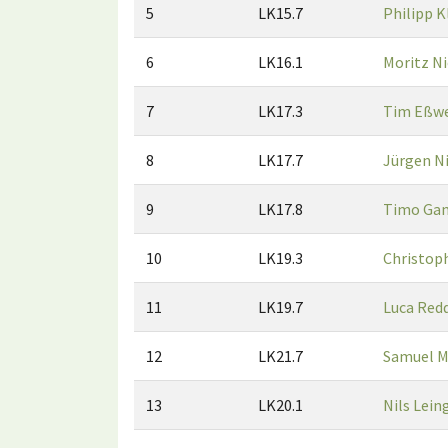
5
LK15.7
Philipp K
6
LK16.1
Moritz Ni
7
LK17.3
Tim Eßw
8
LK17.7
Jürgen N
9
LK17.8
Timo Ga
10
LK19.3
Christop
11
LK19.7
Luca Re
12
LK21.7
Samuel M
13
LK20.1
Nils Lei