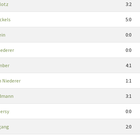
lotz
3:2
ckels
5:0
ein
0:0
iederer
0:0
mber
4:1
h Niederer
1:1
ddmann
3:1
ersy
0:0
ngang
2:0