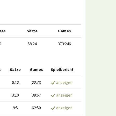
hes
Sätze
Games
9
58:24
373:246
s
Sätze
Games
Spielbericht
0:12
22:73
anzeigen
3:10
39:67
anzeigen
9:5
62:50
anzeigen