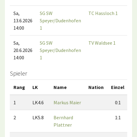
Sa,
SG SW
TC Hassloch 1
13.6.2026
Speyer/Dudenhofen
14:00
1
Sa,
SG SW
TV Waldsee 1
20.6.2026
Speyer/Dudenhofen
14:00
1
Spieler
Rang
LK
Name
Nation
Einzel
D
1
LK4.6
Markus Maier
0:1
2
LK5.8
Bernhard
1:1
Plattner