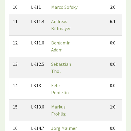
10
LK11
Marco Sofsky
3:0
11
LK11.4
Andreas
6:1
Billmayer
12
LK11.6
Benjamin
0:0
Adam
13
LK12.5
Sebastian
0:0
Thol
14
LK13
Felix
0:0
Pentzlin
15
LK13.6
Markus
1:0
Fröhlig
16
LK14.7
Jörg Malmer
0:0