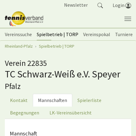
Springe zum Seiteninhalt
Newsletter
Login
Vereinssuche
Spielbetrieb | TORP
Vereinspokal
Turniere
Sie sind hier:
Rheinland-Pfalz
Spielbetrieb | TORP
Verein 22835
TC Schwarz-Weiß e.V. Speyer
Pfalz
Kontakt
Mannschaften
Spielerliste
Begegnungen
LK-Vereinsübersicht
Mannschaft