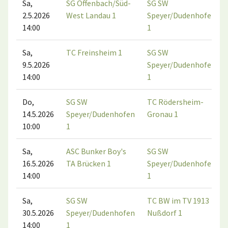
Sa,
SG Offenbach/Süd-
SG SW
2.5.2026
West Landau 1
Speyer/Dudenhofen
14:00
1
Sa,
TC Freinsheim 1
SG SW
9.5.2026
Speyer/Dudenhofen
14:00
1
Do,
SG SW
TC Rödersheim-
14.5.2026
Speyer/Dudenhofen
Gronau 1
10:00
1
Sa,
ASC Bunker Boy's
SG SW
16.5.2026
TA Brücken 1
Speyer/Dudenhofen
14:00
1
Sa,
SG SW
TC BW im TV 1913
30.5.2026
Speyer/Dudenhofen
Nußdorf 1
14:00
1