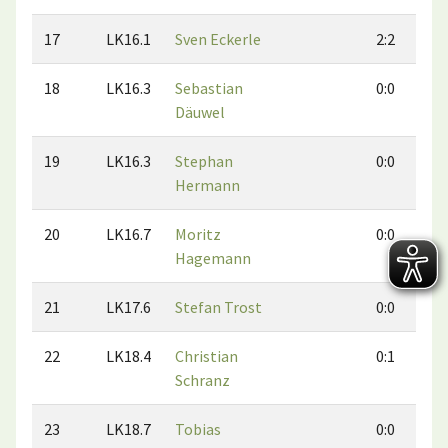
17
LK16.1
Sven Eckerle
2:2
18
LK16.3
Sebastian
0:0
Däuwel
19
LK16.3
Stephan
0:0
Hermann
20
LK16.7
Moritz
0:0
Hagemann
21
LK17.6
Stefan Trost
0:0
22
LK18.4
Christian
0:1
Schranz
23
LK18.7
Tobias
0:0