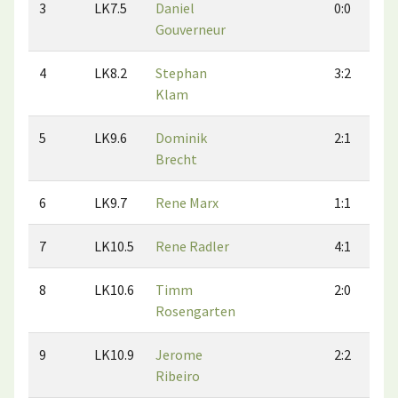
3
LK7.5
Daniel
0:0
Gouverneur
4
LK8.2
Stephan
3:2
Klam
5
LK9.6
Dominik
2:1
Brecht
6
LK9.7
Rene Marx
1:1
7
LK10.5
Rene Radler
4:1
8
LK10.6
Timm
2:0
Rosengarten
9
LK10.9
Jerome
2:2
Ribeiro