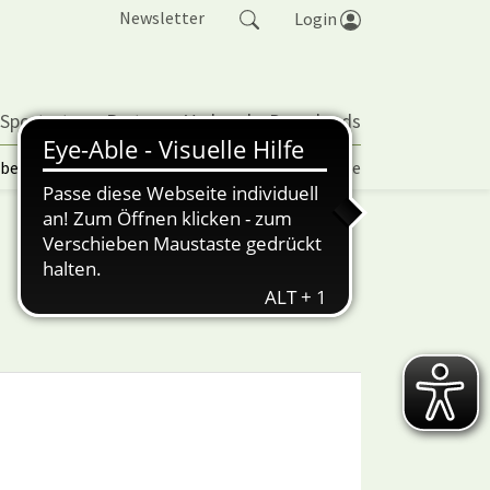
Newsletter
Login
 Sportarten
Partner
Verband
Downloads
lbetrieb | TORP
Vereinspokal
Turniere