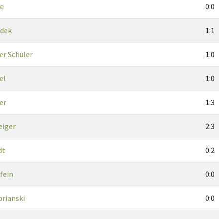
ze
0:0
udek
1:1
r Schüler
1:0
el
1:0
er
1:3
eiger
2:3
dt
0:2
fein
0:0
prianski
0:0