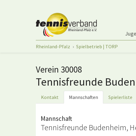
Springe zum Seiteninhalt
Jug
Sie sind hier:
Rheinland-Pfalz
Spielbetrieb | TORP
Verein 30008
Tennisfreunde Bude
Kontakt
Mannschaften
Spielerliste
Mannschaft
Tennisfreunde Budenheim, Her