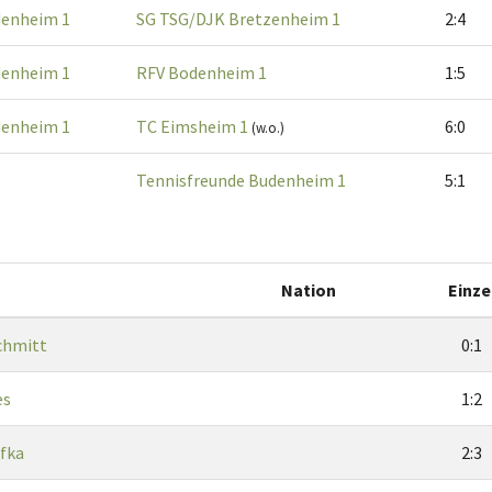
denheim 1
SG TSG/DJK Bretzenheim 1
2:4
denheim 1
RFV Bodenheim 1
1:5
denheim 1
TC Eimsheim 1
6:0
(w.o.)
Tennisfreunde Budenheim 1
5:1
Nation
Einze
chmitt
0:1
es
1:2
fka
2:3