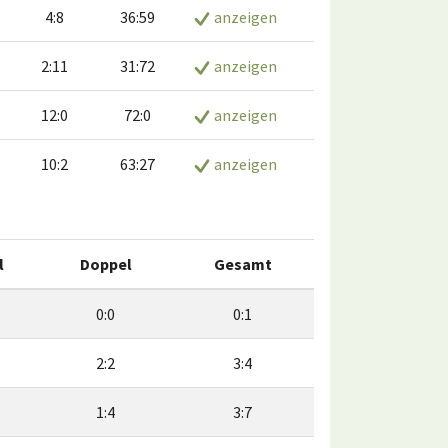
4:8
36:59
anzeigen
2:11
31:72
anzeigen
12:0
72:0
anzeigen
10:2
63:27
anzeigen
l
Doppel
Gesamt
0:0
0:1
2:2
3:4
1:4
3:7