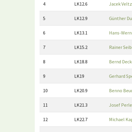
4
LK12.6
Jacek Velt
5
LK12.9
Günther D
6
LK13.1
Hans-Werne
7
LK15.2
Rainer Seib
8
LK18.8
Bernd Deck
9
LK19
Gerhard Sp
10
LK20.9
Benno Beu
11
LK21.3
Josef Perle
12
LK22.7
Michael Ka