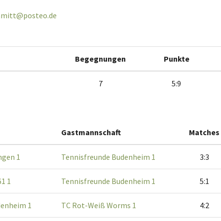
chmitt@posteo.de
Begegnungen
Punkte
7
5:9
Gastmannschaft
Matches
ngen 1
Tennisfreunde Budenheim 1
3:3
1 1
Tennisfreunde Budenheim 1
5:1
denheim 1
TC Rot-Weiß Worms 1
4:2