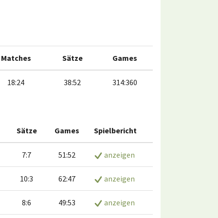
Matches
Sätze
Games
18:24
38:52
314:360
Sätze
Games
Spielbericht
7:7
51:52
anzeigen
10:3
62:47
anzeigen
8:6
49:53
anzeigen