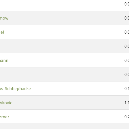
0:
imow
0:
bel
0:
a
0:
mann
0:
0:
us-Schliephacke
0:
vkovic
1:
semer
0: