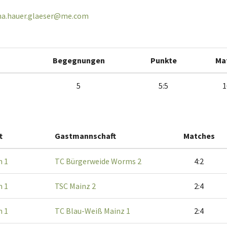
na.hauer.glaeser@me.com
Begegnungen
Punkte
Ma
5
5:5
1
t
Gastmannschaft
Matches
m 1
TC Bürgerweide Worms 2
4:2
m 1
TSC Mainz 2
2:4
m 1
TC Blau-Weiß Mainz 1
2:4