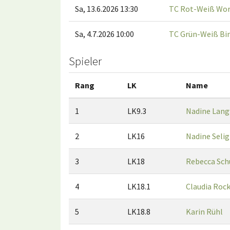
Sa, 13.6.2026 13:30
TC Rot-Weiß Wo
Sa, 4.7.2026 10:00
TC Grün-Weiß Bi
Spieler
Rang
LK
Name
1
LK9.3
Nadine Lang
2
LK16
Nadine Selig
3
LK18
Rebecca Sch
4
LK18.1
Claudia Roc
5
LK18.8
Karin Rühl