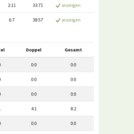
2:11
33:71
anzeigen
6:7
38:57
anzeigen
zel
Doppel
Gesamt
0
0:0
0:0
0
0:0
0:0
0
0:0
0:0
1
4:1
8:2
0
0:0
0:0