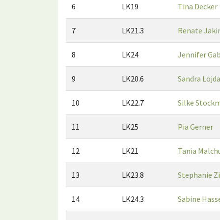
6
LK19
Tina Decker
7
LK21.3
Renate Jak
8
LK24
Jennifer Ga
9
LK20.6
Sandra Lojd
10
LK22.7
Silke Stock
11
LK25
Pia Gerner
12
LK21
Tania Malch
13
LK23.8
Stephanie Zi
14
LK24.3
Sabine Has