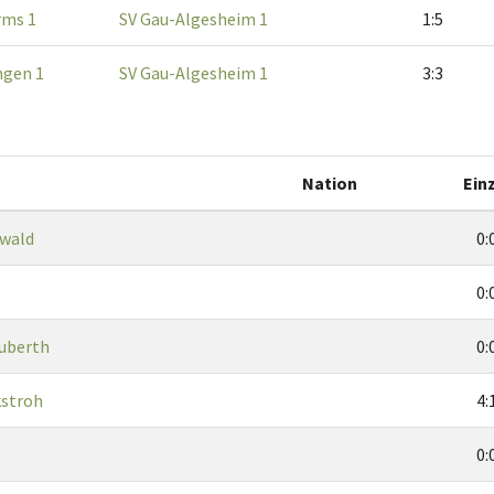
rms 1
SV Gau-Algesheim 1
1:5
ngen 1
SV Gau-Algesheim 1
3:3
Nation
Ein
wald
0:
0:
uberth
0:
kstroh
4:
0: