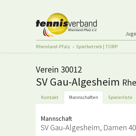
Springe zum Seiteninhalt
Jug
Sie sind hier:
Rheinland-Pfalz
Spielbetrieb | TORP
Verein 30012
SV Gau-Algesheim
Rhe
Kontakt
Mannschaften
Spielerliste
Mannschaft
SV Gau-Algesheim, Damen 40 