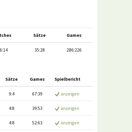
tches
Sätze
Games
6:14
35:28
286:226
Sätze
Games
Spielbericht
9:4
67:39
anzeigen
4:8
39:53
anzeigen
4:8
52:63
anzeigen