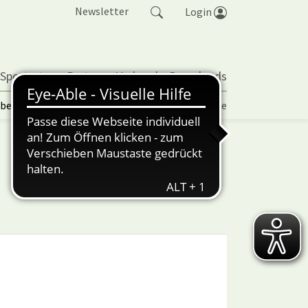
Newsletter
Login
 Sportarten
Partner
Verband
Downloads
lbetrieb | TORP
Vereinspokal
Turniere