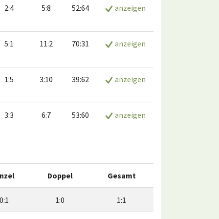
2:4
5:8
52:64
anzeigen
5:1
11:2
70:31
anzeigen
1:5
3:10
39:62
anzeigen
3:3
6:7
53:60
anzeigen
inzel
Doppel
Gesamt
0:1
1:0
1:1