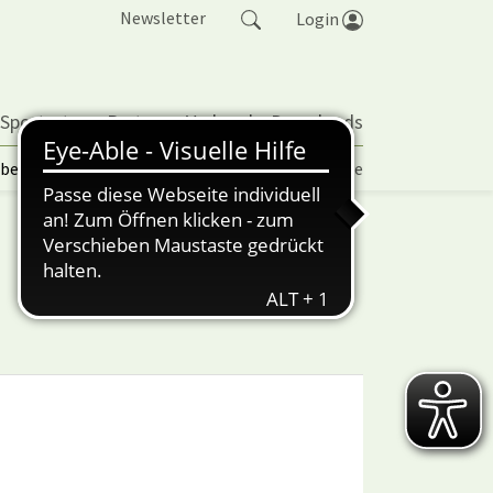
Newsletter
Login
 Sportarten
Partner
Verband
Downloads
lbetrieb | TORP
Vereinspokal
Turniere