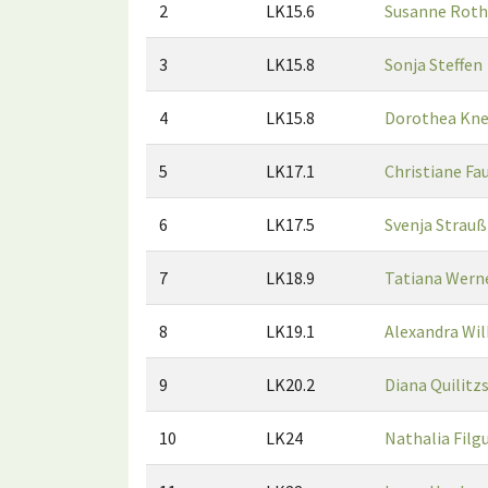
2
LK15.6
Susanne Roth
3
LK15.8
Sonja Steffen
4
LK15.8
Dorothea Kne
5
LK17.1
Christiane Fa
6
LK17.5
Svenja Strauß
7
LK18.9
Tatiana Wern
8
LK19.1
Alexandra Wi
9
LK20.2
Diana Quilitz
10
LK24
Nathalia Filgu