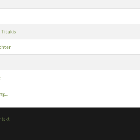
 Titakis
chter
z
g...
ntakt