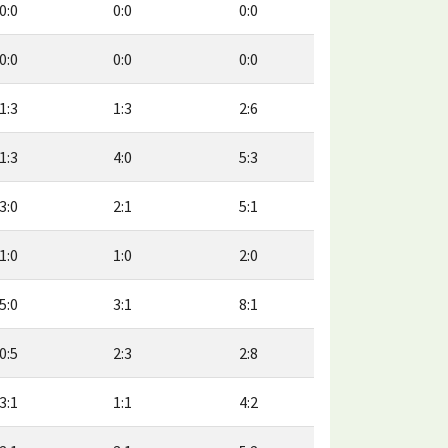
0:0
0:0
0:0
0:0
0:0
0:0
1:3
1:3
2:6
1:3
4:0
5:3
3:0
2:1
5:1
1:0
1:0
2:0
5:0
3:1
8:1
0:5
2:3
2:8
3:1
1:1
4:2