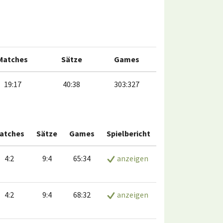
Matches
Sätze
Games
19:17
40:38
303:327
atches
Sätze
Games
Spielbericht
4:2
9:4
65:34
anzeigen
4:2
9:4
68:32
anzeigen