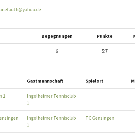
ianefauth@yahoo.de
9
Begegnungen
Punkte
6
5:7
Gastmannschaft
Spielort
M
n 1
Ingelheimer Tennisclub
1
ensingen
Ingelheimer Tennisclub
TC Gensingen
1