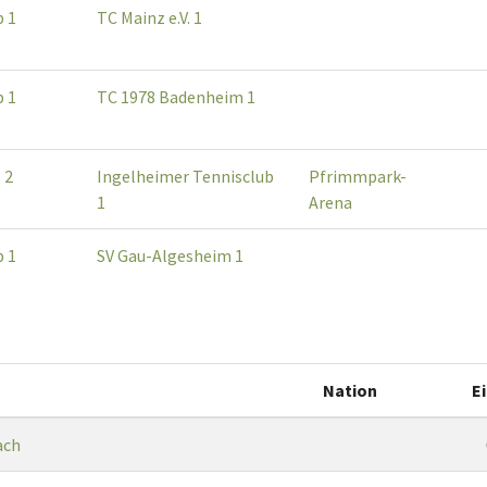
b 1
TC Mainz e.V. 1
b 1
TC 1978 Badenheim 1
 2
Ingelheimer Tennisclub
Pfrimmpark-
1
Arena
b 1
SV Gau-Algesheim 1
Nation
E
ach