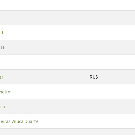
ll
uth
er
RUS
lhelmi
sch
eiras Viluca Duarte