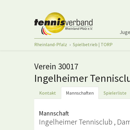
Springe zum Seiteninhalt
Jug
Sie sind hier:
Rheinland-Pfalz
Spielbetrieb | TORP
Verein 30017
Ingelheimer Tennisc
Kontakt
Mannschaften
Spielerliste
Mannschaft
Ingelheimer Tennisclub , Dam