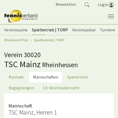
Springe zum Seiteninhalt
Newsletter
Login
Vereinssuche
Spielbetrieb | TORP
Vereinspokal
Turniere
Sie sind hier:
Rheinland-Pfalz
Spielbetrieb | TORP
Verein 30020
TSC Mainz
Rheinhessen
Kontakt
Mannschaften
Spielerliste
Begegnungen
LK-Vereinsübersicht
Mannschaft
TSC Mainz, Herren 1