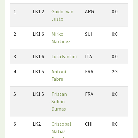
1
LK1.2
Guido Ivan
ARG
0:0
0:
Justo
2
LK1.6
Mirko
SUI
0:0
0:
Martinez
3
LK1.6
Luca Fantini
ITA
0:0
0:
4
LK1.5
Antoni
FRA
2:3
0:
Fabre
5
LK1.5
Tristan
FRA
0:0
0:
Solein
Dumas
6
LK2
Cristobal
CHI
0:0
0:
Matias