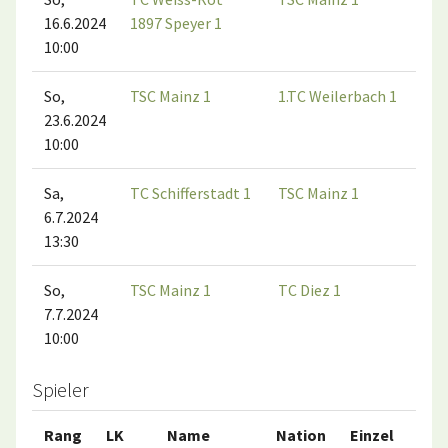
16.6.2024
1897 Speyer 1
10:00
So,
TSC Mainz 1
1.TC Weilerbach 1
23.6.2024
10:00
Sa,
TC Schifferstadt 1
TSC Mainz 1
6.7.2024
13:30
So,
TSC Mainz 1
TC Diez 1
7.7.2024
10:00
Spieler
Rang
LK
Name
Nation
Einzel
Dop