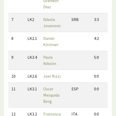
Grandon
Diaz
7
LK2
Nikola
SRB
3:3
1:
Jovanovic
8
LK2.1
Daniel
4:2
2:
Kirchner
9
LK3.4
Pavle
5:0
2:
Nikolin
10
LK2.6
Joel Rizzi
0:0
0:
11
LK3.1
Oscar
ESP
0:0
0:
Mesquida
Berg
12
LK3.2
Francesco
ITA
0:0
0: