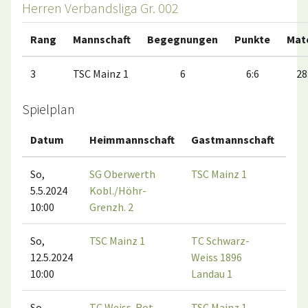
Herren Verbandsliga Gr. 002
Rang
Mannschaft
Begegnungen
Punkte
Mat
3
TSC Mainz 1
6
6:6
28
Spielplan
Datum
Heimmannschaft
Gastmannschaft
Ma
So,
SG Oberwerth
TSC Mainz 1
5.5.2024
Kobl./Höhr-
10:00
Grenzh. 2
So,
TSC Mainz 1
TC Schwarz-
12.5.2024
Weiss 1896
10:00
Landau 1
So,
TC Weiss-Rot
TSC Mainz 1