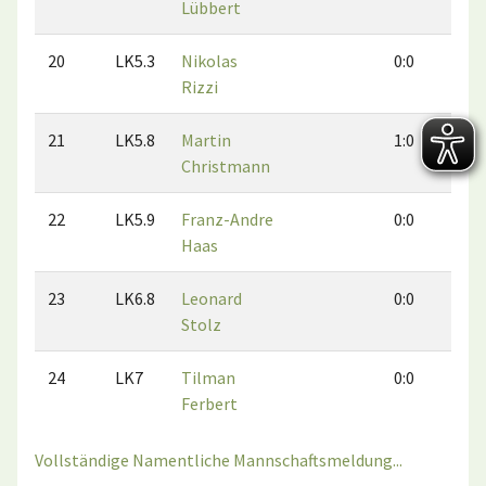
Lübbert
20
LK5.3
Nikolas
0:0
0:
Rizzi
21
LK5.8
Martin
1:0
0:
Christmann
22
LK5.9
Franz-Andre
0:0
0:
Haas
23
LK6.8
Leonard
0:0
0:
Stolz
24
LK7
Tilman
0:0
0:
Ferbert
Vollständige Namentliche Mannschaftsmeldung...