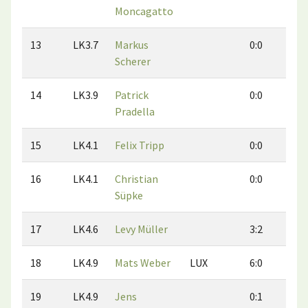
Moncagatto
13
LK3.7
Markus
0:0
0:
Scherer
14
LK3.9
Patrick
0:0
0:
Pradella
15
LK4.1
Felix Tripp
0:0
0:
16
LK4.1
Christian
0:0
0:
Süpke
17
LK4.6
Levy Müller
3:2
1:
18
LK4.9
Mats Weber
LUX
6:0
1:
19
LK4.9
Jens
0:1
0: