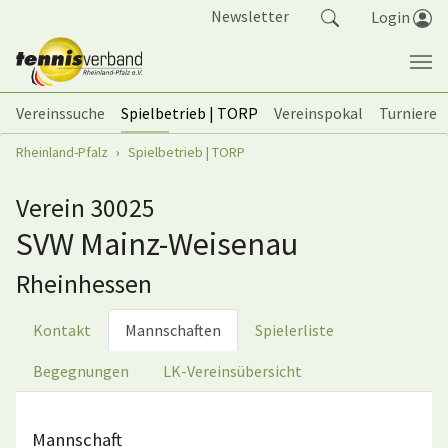
Springe zum Seiteninhalt
Newsletter
Login
Vereinssuche
Spielbetrieb | TORP
Vereinspokal
Turniere
Sie sind hier:
Rheinland-Pfalz
Spielbetrieb | TORP
Verein 30025
SVW Mainz-Weisenau
Rheinhessen
Kontakt
Mannschaften
Spielerliste
Begegnungen
LK-Vereinsübersicht
Mannschaft