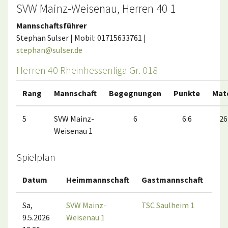
SVW Mainz-Weisenau, Herren 40 1
Mannschaftsführer
Stephan Sulser | Mobil: 01715633761 |
stephan@sulser.de
Herren 40 Rheinhessenliga Gr. 018
Rang
Mannschaft
Begegnungen
Punkte
Mat
5
SVW Mainz-
6
6:6
26
Weisenau 1
Spielplan
Datum
Heimmannschaft
Gastmannschaft
Spi
Sa,
SVW Mainz-
TSC Saulheim 1
9.5.2026
Weisenau 1