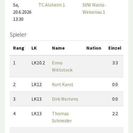
Sa,
TC Alsheim 1
SVW Mainz-
20.6.2026
Weisenau 1
13:30
Spieler
Rang
LK
Name
Nation
Einzel
D
1
LK10.2
Enno
3:3
Wittstock
2
LK12
Kurt Karst
0:0
3
LK13
Dirk Mertens
0:0
4
LK13
Thomas
2:2
Schneider