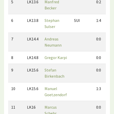
5
LK13.6
Manfred
0:2
Becker
6
LK13.8
Stephan
SUI
1:4
Sulser
7
LK14.4
Andreas
0:0
Neumann
8
LK14.8
Gregor Karpi
0:0
9
LK15.6
Stefan
0:0
Birkenbach
10
LK15.6
Manuel
1:3
Goetzendorf
11
LK16
Marcus
0:0
Schehr