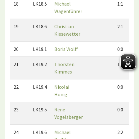
18
LK18.5
Michael
1:1
Wagenführer
19
LK18.6
Christian
2:1
Kiesewetter
20
LK19.1
Boris Wolff
0:0
21
LK19.2
Thorsten
1:0
Kimmes
22
LK19.4
Nicolai
0:0
Hönig
23
LK19.5
Rene
0:0
Vogelsberger
24
LK19.6
Michael
2:2