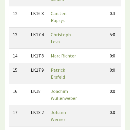
12
LK16.8
Carsten
0:3
Rupsys
13
LK17.4
Christoph
5:0
Leva
14
LK17.8
Marc Richter
0:0
15
LK17.9
Patrick
0:0
Ersfeld
16
LK18
Joachim
0:0
Wüllenweber
17
LK18.2
Johann
0:0
Werner