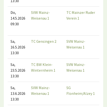
13:30
Do,
SVW Mainz-
TC Mainzer Ruder
TC
14.5.2026
Weisenau 1
Verein 1
Mai
09:30
Rud
Ver
Sa,
TC Gensingen 2
SVW Mainz-
16.5.2026
Weisenau 1
13:30
Sa,
TC BW Klein-
SVW Mainz-
23.5.2026
Winternheim 1
Weisenau 1
13:30
Sa,
SVW Mainz-
SG
13.6.2026
Weisenau 1
Flonheim/Alzey 1
13:30