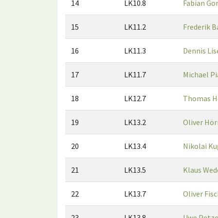
14
LK10.8
Fabian Go
15
LK11.2
Frederik 
16
LK11.3
Dennis Lis
17
LK11.7
Michael P
18
LK12.7
Thomas H
19
LK13.2
Oliver Hör
20
LK13.4
Nikolai Ku
21
LK13.5
Klaus Wed
22
LK13.7
Oliver Fis
23
LK13.8
Uwe Petzo