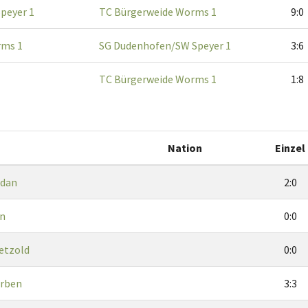
peyer 1
TC Bürgerweide Worms 1
9:0
rms 1
SG Dudenhofen/SW Speyer 1
3:6
TC Bürgerweide Worms 1
1:8
Nation
Einzel
rdan
2:0
n
0:0
etzold
0:0
Erben
3:3