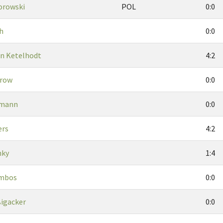
orowski
POL
0:0
h
0:0
on Ketelhodt
4:2
urow
0:0
lmann
0:0
ers
4:2
nky
1:4
Ambos
0:0
ßigacker
0:0