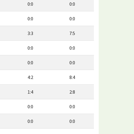
0:0
0:0
0:0
0:0
3:3
7:5
0:0
0:0
0:0
0:0
4:2
8:4
1:4
2:8
0:0
0:0
0:0
0:0