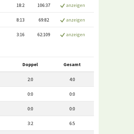
18:2
106:37
anzeigen
8:13
69:82
anzeigen
3:16
62:109
anzeigen
Doppel
Gesamt
2:0
4:0
0:0
0:0
0:0
0:0
3:2
6:5