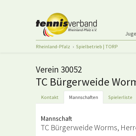
Springe zum Seiteninhalt
Jug
Sie sind hier:
Rheinland-Pfalz
Spielbetrieb | TORP
Verein 30052
TC Bürgerweide Wor
Kontakt
Mannschaften
Spielerliste
Mannschaft
TC Bürgerweide Worms, Herr