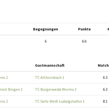
Begegnungen
Punkte
6
6:6
Gastmannschaft
Match
rms 1
TC Althornbach 1
6:3
mint Bingen 1
TC Bürgerweide Worms 1
6:3
rms 1
TC Gelb-Weiß Ludwigshafen 1
8:1