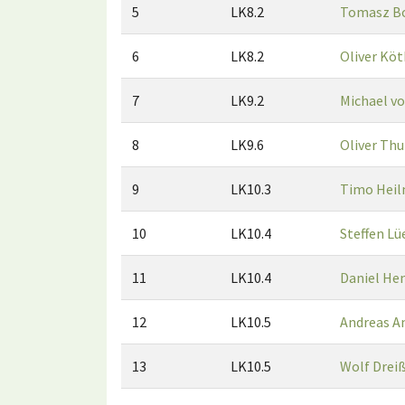
5
LK8.2
Tomasz B
6
LK8.2
Oliver Köt
7
LK9.2
Michael v
8
LK9.6
Oliver Th
9
LK10.3
Timo Hei
10
LK10.4
Steffen Lü
11
LK10.4
Daniel He
12
LK10.5
Andreas 
13
LK10.5
Wolf Drei