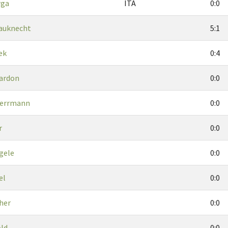
rga
ITA
0:0
Bauknecht
5:1
ek
0:4
iardon
0:0
errmann
0:0
r
0:0
gele
0:0
el
0:0
cher
0:0
ld
0:0