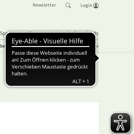
Newsletter
Login
 Sportarten
Partner
Verband
Downloads
lbetrieb | TORP
Vereinspokal
Turniere