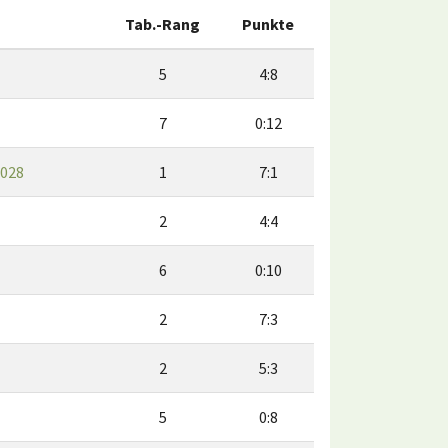
Tab.-Rang
Punkte
5
4:8
7
0:12
 028
1
7:1
2
4:4
6
0:10
2
7:3
2
5:3
5
0:8