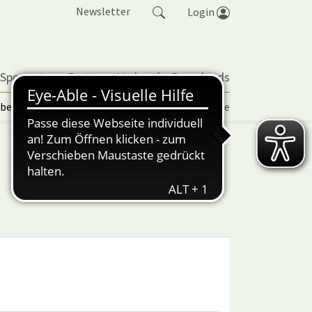
Newsletter
Login
 Sportarten
Partner
Verband
Downloads
lbetrieb | TORP
Vereinspokal
Turniere