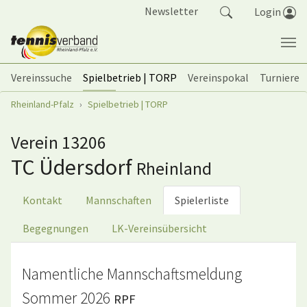
Springe zum Seiteninhalt
Newsletter
Login
Vereinssuche
Spielbetrieb | TORP
Vereinspokal
Turniere
Sie sind hier:
Rheinland-Pfalz
Spielbetrieb | TORP
Verein 13206
TC Üdersdorf
Rheinland
Kontakt
Mannschaften
Spielerliste
Begegnungen
LK-Vereinsübersicht
Namentliche Mannschaftsmeldung
Sommer 2026
RPF