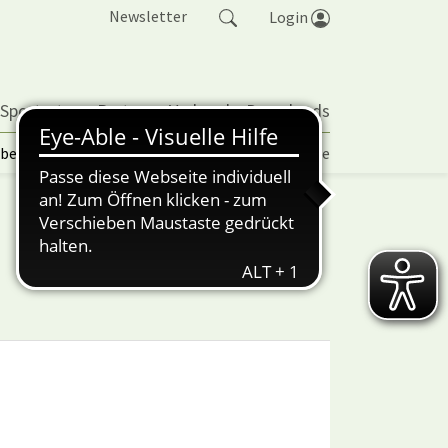
Newsletter
Login
 Sportarten
Partner
Verband
Downloads
lbetrieb | TORP
Vereinspokal
Turniere