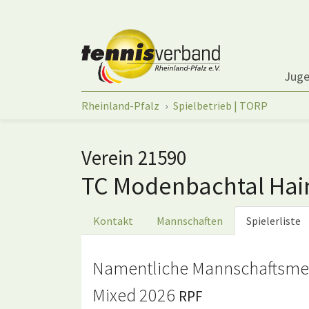
Springe zum Seiteninhalt
Jug
Sie sind hier:
Rheinland-Pfalz
Spielbetrieb | TORP
Verein 21590
TC Modenbachtal Hai
Kontakt
Mannschaften
Spielerliste
Namentliche Mannschaftsme
Mixed 2026
RPF