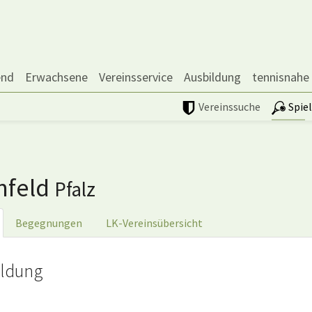
end
Erwachsene
Vereinsservice
Ausbildung
tennisnahe
Vereinssuche
Spie
nfeld
Pfalz
Begegnungen
LK-Vereinsübersicht
ldung