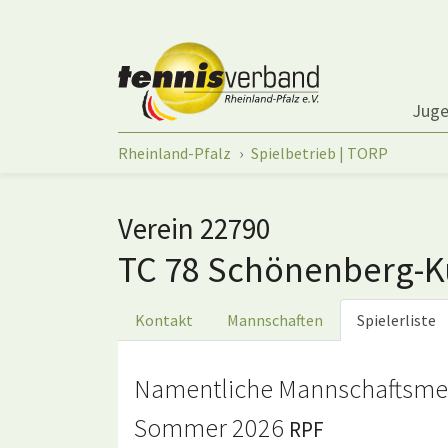
Springe zum Seiteninhalt
Jug
Sie sind hier:
Rheinland-Pfalz
Spielbetrieb | TORP
Verein 22790
TC 78 Schönenberg-K
Kontakt
Mannschaften
Spielerliste
Namentliche Mannschaftsme
Sommer 2026
RPF