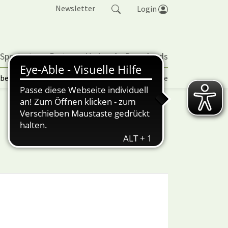
Newsletter
Login
 Sportarten
Partner
Verband
Downloads
lbetrieb | TORP
Vereinspokal
Turniere