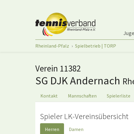
Springe zum Seiteninhalt
Jug
Sie sind hier:
Rheinland-Pfalz
Spielbetrieb | TORP
Verein 11382
SG DJK Andernach
Rh
Kontakt
Mannschaften
Spielerliste
Spieler LK-Vereinsübersicht
Herren
Damen