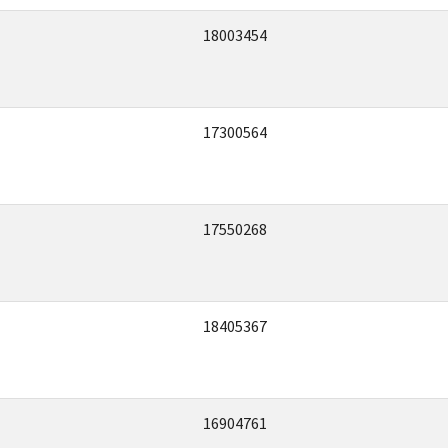
18003454
17300564
17550268
18405367
16904761