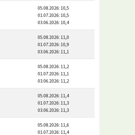
05.08.2026: 10,5
01.07.2026: 10,5
03.06.2026: 10,4
05.08.2026: 11,0
01.07.2026: 10,9
03.06.2026: 11,1
05.08.2026: 11,2
01.07.2026: 11,1
03.06.2026: 11,2
05.08.2026: 11,4
01.07.2026: 11,3
03.06.2026: 11,3
05.08.2026: 11,6
01.07.2026: 11,4