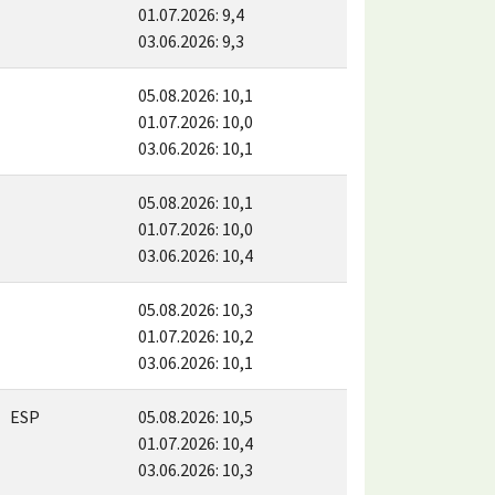
01.07.2026: 9,4
03.06.2026: 9,3
05.08.2026: 10,1
01.07.2026: 10,0
03.06.2026: 10,1
05.08.2026: 10,1
01.07.2026: 10,0
03.06.2026: 10,4
05.08.2026: 10,3
01.07.2026: 10,2
03.06.2026: 10,1
ESP
05.08.2026: 10,5
01.07.2026: 10,4
03.06.2026: 10,3