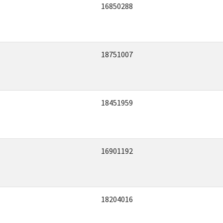
16850288
18751007
18451959
16901192
18204016