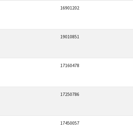
16901202
19010851
17160478
17250786
17450057