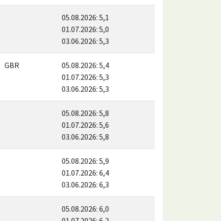
05.08.2026: 5,1
01.07.2026: 5,0
03.06.2026: 5,3
GBR
05.08.2026: 5,4
01.07.2026: 5,3
03.06.2026: 5,3
05.08.2026: 5,8
01.07.2026: 5,6
03.06.2026: 5,8
05.08.2026: 5,9
01.07.2026: 6,4
03.06.2026: 6,3
05.08.2026: 6,0
01.07.2026: 6,2