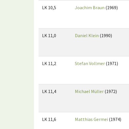
LK 10,5
Joachim Braun
(1969)
LK 11,0
Daniel Klein
(1990)
LK 11,2
Stefan Vollmer
(1971)
LK 11,4
Michael Müller
(1972)
LK 11,6
Matthias Germei
(1974)