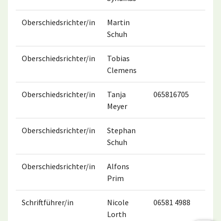
Oberschiedsrichter/in
Martin
017
Schuh
Oberschiedsrichter/in
Tobias
016
Clemens
Oberschiedsrichter/in
Tanja
065816705
017
Meyer
Oberschiedsrichter/in
Stephan
017
Schuh
Oberschiedsrichter/in
Alfons
015
Prim
Schriftführer/in
Nicole
06581 4988
016
Lorth