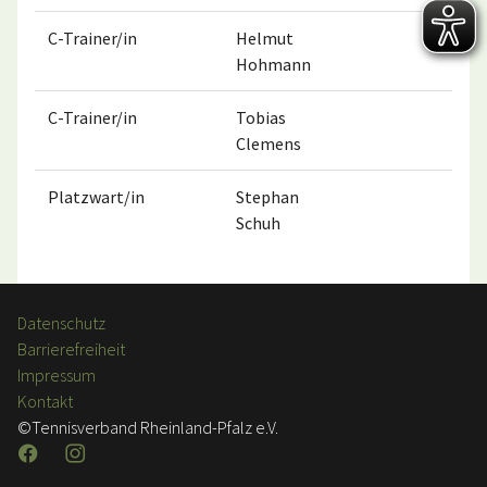
C-Trainer/in
Helmut
015
Hohmann
C-Trainer/in
Tobias
016
Clemens
Platzwart/in
Stephan
017
Schuh
Datenschutz
Barrierefreiheit
Impressum
Kontakt
©Tennisverband Rheinland-Pfalz e.V.