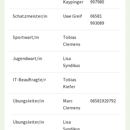
Kaypinger
997980
Schatzmeister/in
Uwe Greif
06581
017
993089
Sportwart/in
Tobias
016
Clemens
Jugendwart/in
Lisa
004
Syndikus
IT-Beauftragte/r
Tobias
004
Kiefer
Übungsleiter/in
Marc
06581920792
017
Clemens
Übungsleiter/in
Lisa
004
Syndikus