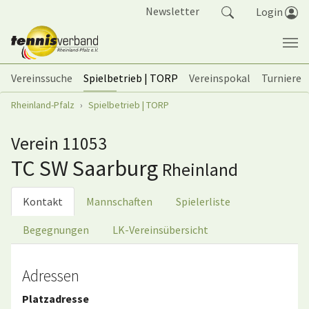
Springe zum Seiteninhalt
Newsletter
Login
Vereinssuche
Spielbetrieb | TORP
Vereinspokal
Turniere
Sie sind hier:
Rheinland-Pfalz
Spielbetrieb | TORP
Verein 11053
TC SW Saarburg
Rheinland
Kontakt
Mannschaften
Spielerliste
Begegnungen
LK-Vereinsübersicht
Adressen
Platzadresse