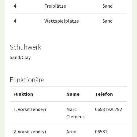
4
Freiplätze
Sand
4
Wettspielplätze
Sand
Schuhwerk
Sand/Clay
Funktionäre
Funktion
Name
Telefon
Mob
1. Vorsitzende/r
Marc
06581920792
017
Clemens
2. Vorsitzende/r
Arno
06581
017