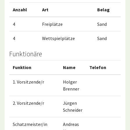
Anzahl
Art
Belag
4
Freiplätze
Sand
4
Wettspielplätze
Sand
Funktionäre
Funktion
Name
Telefon
Mob
1. Vorsitzende/r
Holger
015
Brenner
647
2. Vorsitzende/r
Jürgen
017
Schneider
Schatzmeister/in
Andreas
015