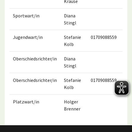
Krause
Sportwart/in
Diana
015
Stingl
Jugendwart/in
Stefanie
01709088559
Kolb
Oberschiedsrichter/in
Diana
015
Stingl
Oberschiedsrichter/in
Stefanie
01709088559
Kolb
Platzwart/in
Holger
015
Brenner
647