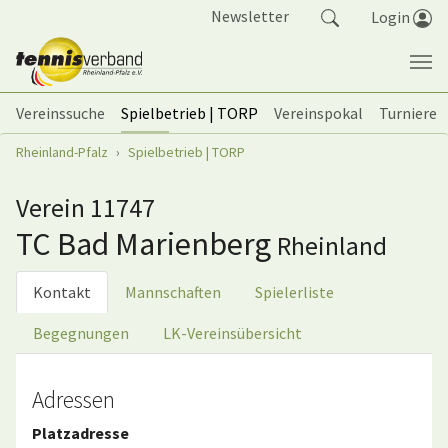
Springe zum Seiteninhalt
Newsletter
Login
Vereinssuche
Spielbetrieb | TORP
Vereinspokal
Turniere
Sie sind hier:
Rheinland-Pfalz
Spielbetrieb | TORP
Verein 11747
TC Bad Marienberg
Rheinland
Kontakt
Mannschaften
Spielerliste
Begegnungen
LK-Vereinsübersicht
Adressen
Platzadresse