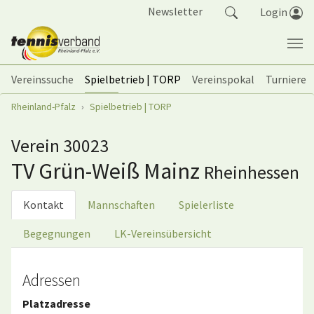
Springe zum Seiteninhalt
Newsletter
Login
Vereinssuche
Spielbetrieb | TORP
Vereinspokal
Turniere
Sie sind hier:
Rheinland-Pfalz
Spielbetrieb | TORP
Verein 30023
TV Grün-Weiß Mainz
Rheinhessen
Kontakt
Mannschaften
Spielerliste
Begegnungen
LK-Vereinsübersicht
Adressen
Platzadresse