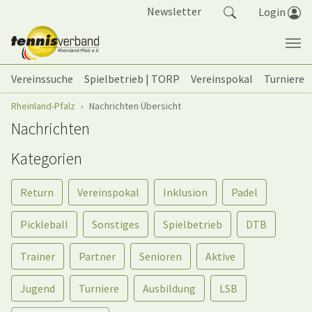
Springe zum Seiteninhalt
Newsletter
Login
Vereinssuche
Spielbetrieb | TORP
Vereinspokal
Turniere
Sie sind hier:
Rheinland-Pfalz
Nachrichten Übersicht
Nachrichten
Kategorien
Return
Vereinspokal
Inklusion
Padel
Pickleball
Sonstiges
Spielbetrieb
DTB
Trainer
Partner
Senioren
Aktive
Jugend
Turniere
Ausbildung
LSB