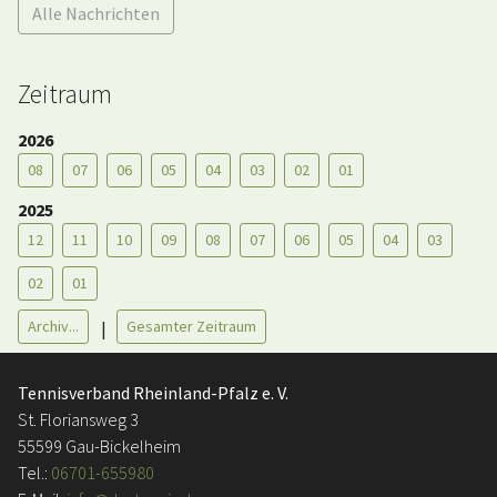
Alle Nachrichten
Zeitraum
2026
08
07
06
05
04
03
02
01
2025
12
11
10
09
08
07
06
05
04
03
02
01
Archiv...
Gesamter Zeitraum
|
Tennisverband Rheinland-Pfalz e. V.
St. Floriansweg 3
55599 Gau-Bickelheim
Tel.:
06701-655980