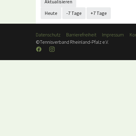
Aktualisieren
Heute
-7 Tage
+7 Tage
Datenschutz
Barrierefreiheit
Impressum
Ko
©Tennisverband Rheinland-Pfalz e.V.
Facebook
Instagram