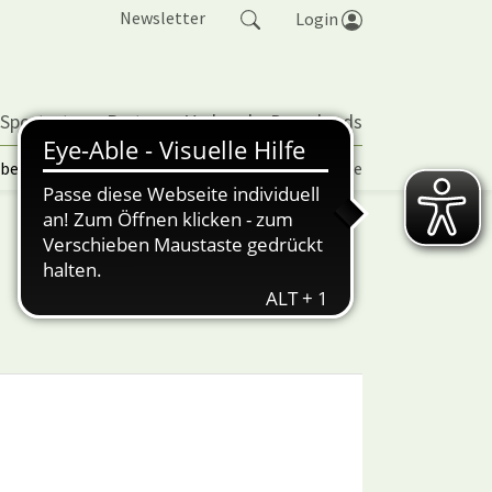
Newsletter
Login
 Sportarten
Partner
Verband
Downloads
lbetrieb | TORP
Vereinspokal
Turniere