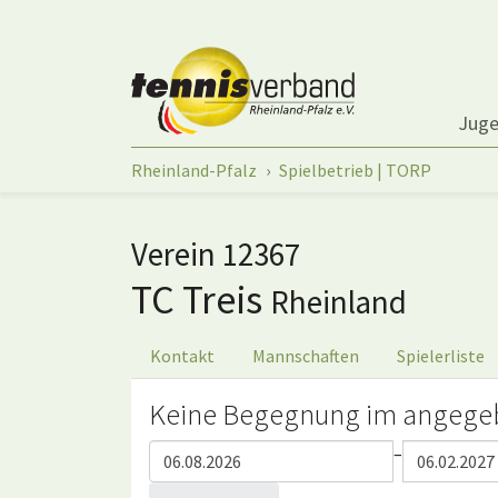
Springe zum Seiteninhalt
Jug
Sie sind hier:
Rheinland-Pfalz
Spielbetrieb | TORP
Verein 12367
TC Treis
Rheinland
Kontakt
Mannschaften
Spielerliste
Keine Begegnung im angege
–