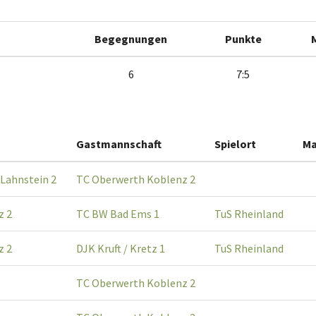
Begegnungen
Punkte
6
7:5
Gastmannschaft
Spielort
Ma
Lahnstein 2
TC Oberwerth Koblenz 2
z 2
TC BW Bad Ems 1
TuS Rheinland
z 2
DJK Kruft / Kretz 1
TuS Rheinland
TC Oberwerth Koblenz 2