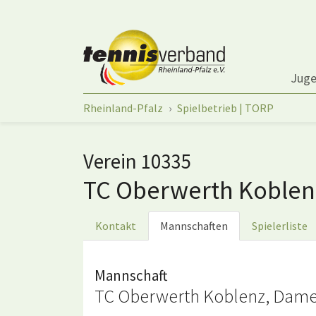
Springe zum Seiteninhalt
Jug
Sie sind hier:
Rheinland-Pfalz
Spielbetrieb | TORP
Verein 10335
TC Oberwerth Koble
Kontakt
Mannschaften
Spielerliste
Mannschaft
TC Oberwerth Koblenz, Damen