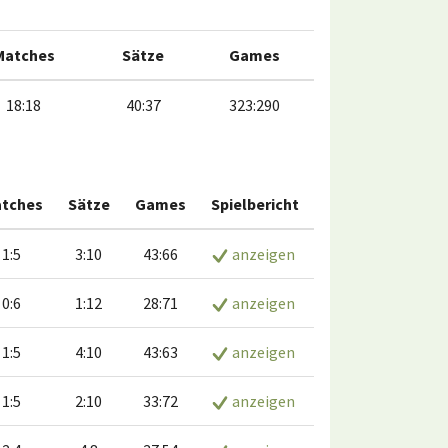
Matches
Sätze
Games
18:18
40:37
323:290
tches
Sätze
Games
Spielbericht
1:5
3:10
43:66
anzeigen
0:6
1:12
28:71
anzeigen
1:5
4:10
43:63
anzeigen
1:5
2:10
33:72
anzeigen