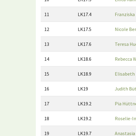
11
LK17.4
Franziska
12
LK17.5
Nicole Be
13
LK17.6
Teresa Hu
14
LK18.6
Rebecca 
15
LK18.9
Elisabeth
16
LK19
Judith Bü
17
LK19.2
Pia Hüttn
18
LK19.2
Roselie-I
19
LK19.7
Anastasia