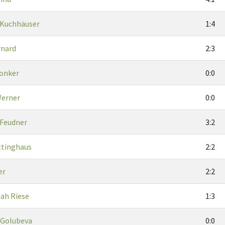
 Kuchhäuser
1:4
rnard
2:3
onker
0:0
Werner
0:0
 Feudner
3:2
ttinghaus
2:2
er
2:2
nah Riese
1:3
 Golubeva
0:0