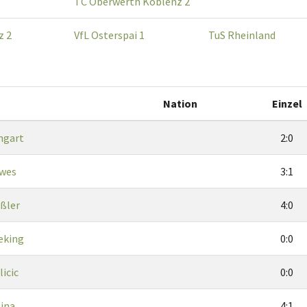
TC Oberwerth Koblenz 2
z 2
VfL Osterspai 1
TuS Rheinland
Nation
Einzel
ngart
2:0
rwes
3:1
ößler
4:0
eking
0:0
icic
0:0
nina
4:1