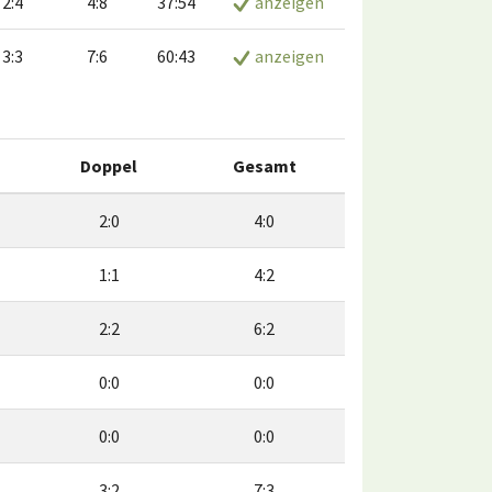
2:4
4:8
37:54
anzeigen
3:3
7:6
60:43
anzeigen
Doppel
Gesamt
2:0
4:0
1:1
4:2
2:2
6:2
0:0
0:0
0:0
0:0
3:2
7:3