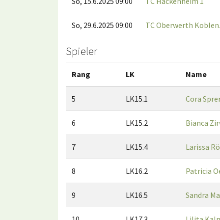
So, 15.6.2025 09:00
TC Hackenheim 1
So, 29.6.2025 09:00
TC Oberwerth Koblen
Spieler
Rang
LK
Name
5
LK15.1
Cora Spre
6
LK15.2
Bianca Zi
7
LK15.4
Larissa R
8
LK16.2
Patricia O
9
LK16.5
Sandra Mal
10
LK17.3
Lilita Kal