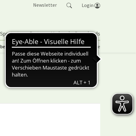
Newsletter
Login
 Sportarten
Partner
Verband
Downloads
lbetrieb | TORP
Vereinspokal
Turniere