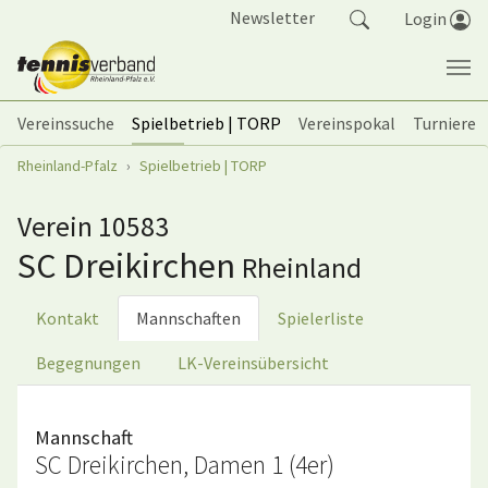
Springe zum Seiteninhalt
Newsletter
Login
Vereinssuche
Spielbetrieb | TORP
Vereinspokal
Turniere
Sie sind hier:
Rheinland-Pfalz
Spielbetrieb | TORP
Verein 10583
SC Dreikirchen
Rheinland
Kontakt
Mannschaften
Spielerliste
Begegnungen
LK-Vereinsübersicht
Mannschaft
SC Dreikirchen, Damen 1 (4er)