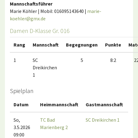
Mannschaftsführer
Marie Köhler | Mobil: 016095143640 |
marie-
koehler@gmx.de
Damen D-Klasse Gr. 016
Rang
Mannschaft
Begegnungen
Punkte
Mat
1
SC
5
8:2
22
Dreikirchen
1
Spielplan
Datum
Heimmannschaft
Gastmannschaft
Ma
So,
TC Bad
SC Dreikirchen 1
3.5.2026
Marienberg 2
09:00