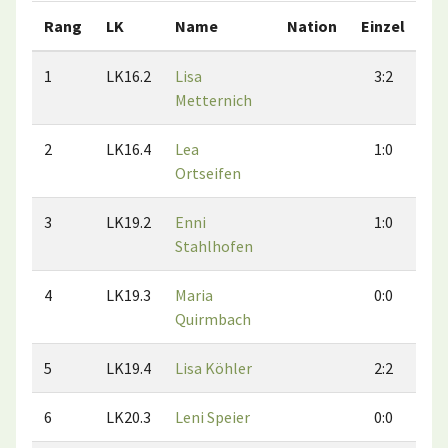
Rang
LK
Name
Nation
Einzel
Do
1
LK16.2
Lisa
3:2
Metternich
2
LK16.4
Lea
1:0
Ortseifen
3
LK19.2
Enni
1:0
Stahlhofen
4
LK19.3
Maria
0:0
Quirmbach
5
LK19.4
Lisa Köhler
2:2
6
LK20.3
Leni Speier
0:0