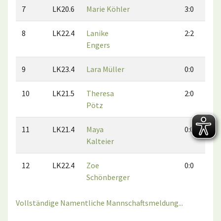
7
LK20.6
Marie Köhler
3:0
8
LK22.4
Lanike
2:2
Engers
9
LK23.4
Lara Müller
0:0
10
LK21.5
Theresa
2:0
Pötz
11
LK21.4
Maya
0:0
Kalteier
12
LK22.4
Zoe
0:0
Schönberger
Vollständige Namentliche Mannschaftsmeldung...