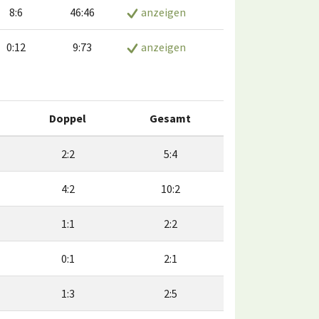
8:6
46:46
anzeigen
0:12
9:73
anzeigen
Doppel
Gesamt
2:2
5:4
4:2
10:2
1:1
2:2
0:1
2:1
1:3
2:5