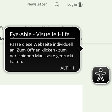
Newsletter
Login
 Sportarten
Partner
Verband
Downloads
lbetrieb | TORP
Vereinspokal
Turniere