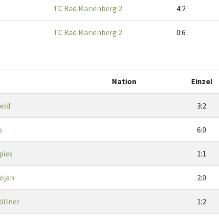
TC Bad Marienberg 2
4:2
TC Bad Marienberg 2
0:6
Nation
Einzel
eld
3:2
s
6:0
pies
1:1
Dojan
2:0
öllner
1:2