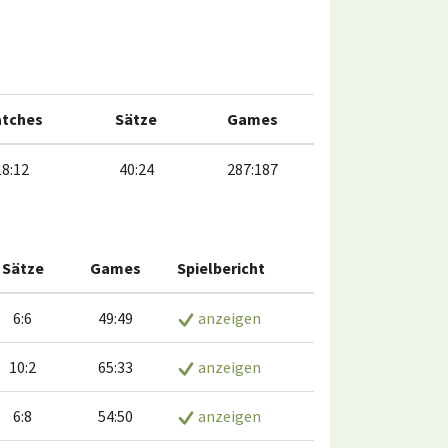
tches
Sätze
Games
18:12
40:24
287:187
Sätze
Games
Spielbericht
6:6
49:49
anzeigen
10:2
65:33
anzeigen
6:8
54:50
anzeigen