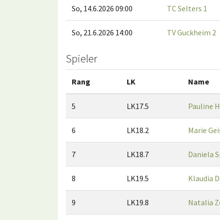
So, 14.6.2026 09:00
TC Selters 1
So, 21.6.2026 14:00
TV Guckheim 2
Spieler
Rang
LK
Name
5
LK17.5
Pauline H
6
LK18.2
Marie Gei
7
LK18.7
Daniela S
8
LK19.5
Klaudia 
9
LK19.8
Natalia Z