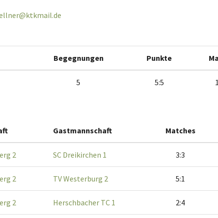
ellner@ktkmail.de
Begegnungen
Punkte
Ma
5
5:5
ft
Gastmannschaft
Matches
erg 2
SC Dreikirchen 1
3:3
erg 2
TV Westerburg 2
5:1
erg 2
Herschbacher TC 1
2:4