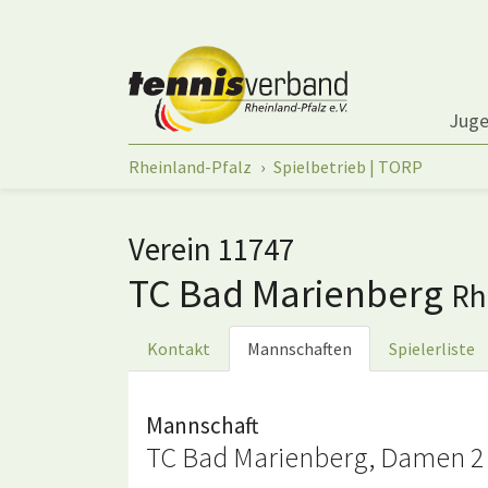
Springe zum Seiteninhalt
Jug
Sie sind hier:
Rheinland-Pfalz
Spielbetrieb | TORP
Verein 11747
TC Bad Marienberg
Rh
Kontakt
Mannschaften
Spielerliste
Mannschaft
TC Bad Marienberg, Damen 2 