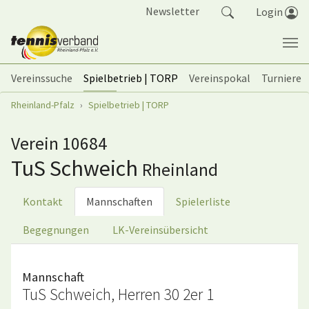
Springe zum Seiteninhalt
Newsletter
Login
Vereinssuche
Spielbetrieb | TORP
Vereinspokal
Turniere
Sie sind hier:
Rheinland-Pfalz
Spielbetrieb | TORP
Verein 10684
TuS Schweich
Rheinland
Kontakt
Mannschaften
Spielerliste
Begegnungen
LK-Vereinsübersicht
Mannschaft
TuS Schweich, Herren 30 2er 1