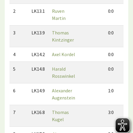
2
LK13.1
Ruven
0:0
0
Martin
3
LK13.9
Thomas
0:0
0
Kintzinger
4
LK14.2
Axel Kordel
0:0
0
5
LK14.8
Harald
0:0
0
Rosswinkel
6
LK14.9
Alexander
1:0
0
Augenstein
7
LK16.8
Thomas
3:0
2
Kugel