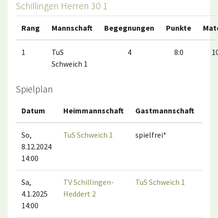
Schillingen Herren 30 1
Rang
Mannschaft
Begegnungen
Punkte
Mat
1
TuS
4
8:0
10
Schweich 1
Spielplan
Datum
Heimmannschaft
Gastmannschaft
Ma
So,
TuS Schweich 1
spielfrei*
8.12.2024
14:00
Sa,
TV Schillingen-
TuS Schweich 1
4.1.2025
Heddert 2
14:00