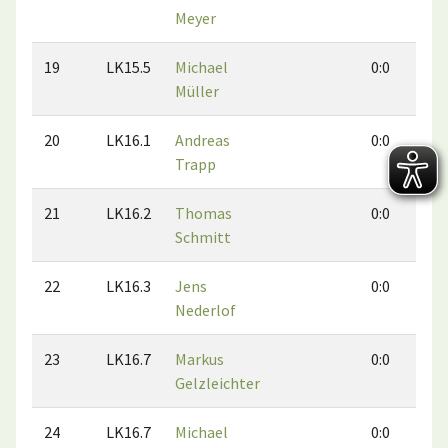
Meyer
19
LK15.5
Michael
0:0
Müller
20
LK16.1
Andreas
0:0
Trapp
21
LK16.2
Thomas
0:0
Schmitt
22
LK16.3
Jens
0:0
Nederlof
23
LK16.7
Markus
0:0
Gelzleichter
24
LK16.7
Michael
0:0