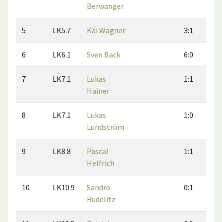
Berwanger
5
LK5.7
Kai Wagner
3:1
6
LK6.1
Sven Back
6:0
7
LK7.1
Lukas
1:1
Hainer
8
LK7.1
Lukas
1:0
Lundström
9
LK8.8
Pascal
1:1
Helfrich
10
LK10.9
Sandro
0:1
Rudelitz