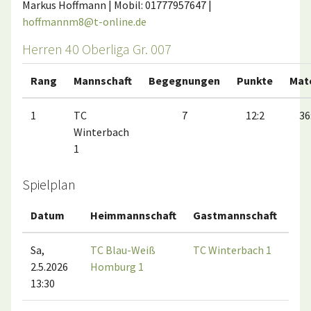
Markus Hoffmann | Mobil: 01777957647 |
hoffmannm8@t-online.de
Herren 40 Oberliga Gr. 007
Rang
Mannschaft
Begegnungen
Punkte
Mat
1
TC
7
12:2
36
Winterbach
1
Spielplan
Datum
Heimmannschaft
Gastmannschaft
Ma
Sa,
TC Blau-Weiß
TC Winterbach 1
2.5.2026
Homburg 1
13:30