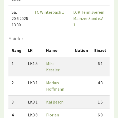
Sa,
TC Winterbach 1
DJK Tennisverein
20.6.2026
Mainzer Sand e.V.
13:30
1
Spieler
Rang
LK
Name
Nation
Einzel
Do
1
LK1.5
Mike
6:1
Kessler
2
LK3.1
Markus
4:3
Hoffmann
3
LK3.1
Kai Besch
1:5
4
LK3.8
Florian
6:0