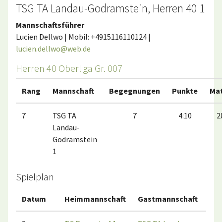
TSG TA Landau-Godramstein, Herren 40 1
Mannschaftsführer
Lucien Dellwo | Mobil: +4915116110124 |
lucien.dellwo@web.de
Herren 40 Oberliga Gr. 007
Rang
Mannschaft
Begegnungen
Punkte
Ma
7
TSG TA
7
4:10
2
Landau-
Godramstein
1
Spielplan
Datum
Heimmannschaft
Gastmannschaft
Ma