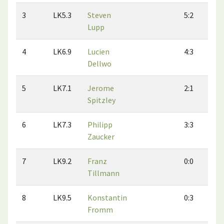
3
LK5.3
Steven
5:2
2
Lupp
4
LK6.9
Lucien
4:3
3
Dellwo
5
LK7.1
Jerome
2:1
3
Spitzley
6
LK7.3
Philipp
3:3
2
Zaucker
7
LK9.2
Franz
0:0
0
Tillmann
8
LK9.5
Konstantin
0:3
0
Fromm