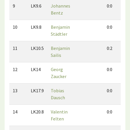
9
LK9.6
Johannes
0:0
0
Bentz
10
LK9.8
Benjamin
0:0
0
Städtler
11
LK10.5
Benjamin
0:2
0
Sailis
12
LK14
Georg
0:0
0
Zaucker
13
LK17.9
Tobias
0:0
0
Dausch
14
LK20.8
Valentin
0:0
0
Felten