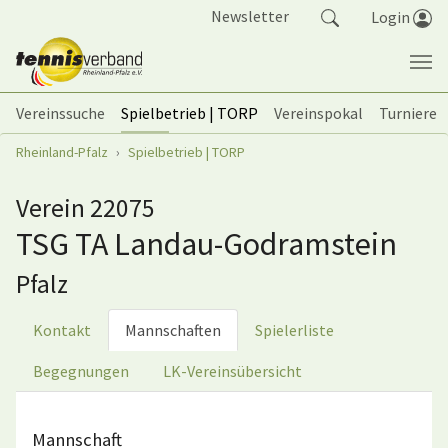
Springe zum Seiteninhalt
Newsletter
Login
Vereinssuche
Spielbetrieb | TORP
Vereinspokal
Turniere
Sie sind hier:
Rheinland-Pfalz
Spielbetrieb | TORP
Verein 22075
TSG TA Landau-Godramstein
Pfalz
Kontakt
Mannschaften
Spielerliste
Begegnungen
LK-Vereinsübersicht
Mannschaft