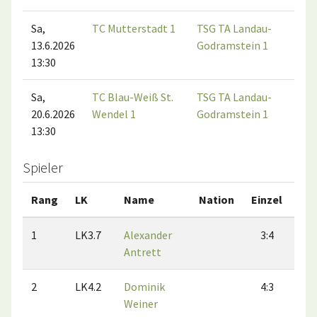
Sa,
TC Mutterstadt 1
TSG TA Landau-
13.6.2026
Godramstein 1
13:30
Sa,
TC Blau-Weiß St.
TSG TA Landau-
20.6.2026
Wendel 1
Godramstein 1
13:30
Spieler
Rang
LK
Name
Nation
Einzel
Do
1
LK3.7
Alexander
3:4
2
Antrett
2
LK4.2
Dominik
4:3
2
Weiner