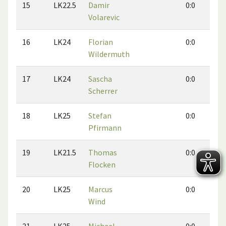
15
LK22.5
Damir
0:0
0
Volarevic
16
LK24
Florian
0:0
0
Wildermuth
17
LK24
Sascha
0:0
0
Scherrer
18
LK25
Stefan
0:0
0
Pfirmann
19
LK21.5
Thomas
0:0
0
Flocken
20
LK25
Marcus
0:0
0
Wind