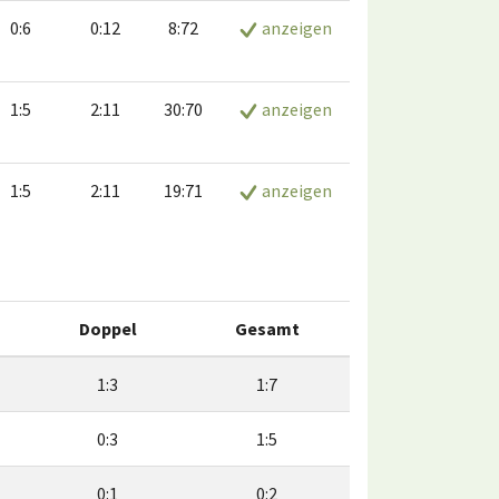
0:6
0:12
8:72
anzeigen
1:5
2:11
30:70
anzeigen
1:5
2:11
19:71
anzeigen
Doppel
Gesamt
1:3
1:7
0:3
1:5
0:1
0:2