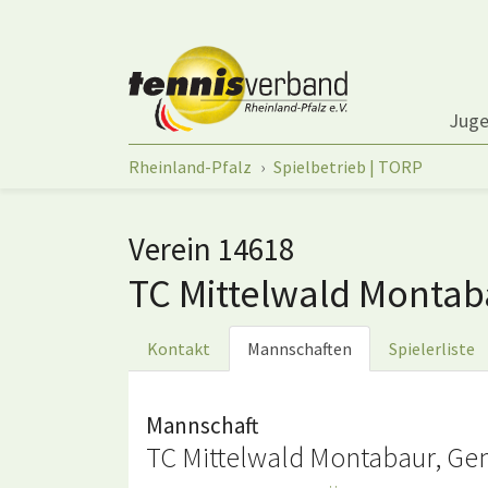
Springe zum Seiteninhalt
Jug
Sie sind hier:
Rheinland-Pfalz
Spielbetrieb | TORP
Verein 14618
TC Mittelwald Monta
Kontakt
Mannschaften
Spielerliste
Mannschaft
TC Mittelwald Montabaur, Ge