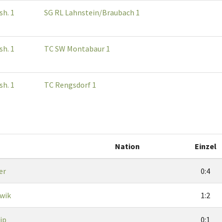
sh. 1
SG RL Lahnstein/Braubach 1
sh. 1
TC SW Montabaur 1
sh. 1
TC Rengsdorf 1
Nation
Einzel
er
0:4
wik
1:2
ip
0:1