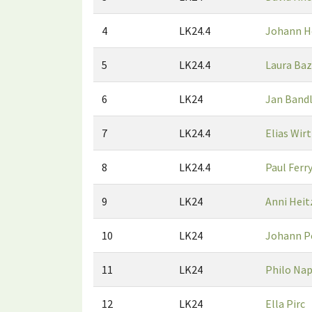
4
LK24.4
Johann 
5
LK24.4
Laura Ba
6
LK24
Jan Band
7
LK24.4
Elias Wir
8
LK24.4
Paul Ferr
9
LK24
Anni Heit
10
LK24
Johann P
11
LK24
Philo Na
12
LK24
Ella Pirc