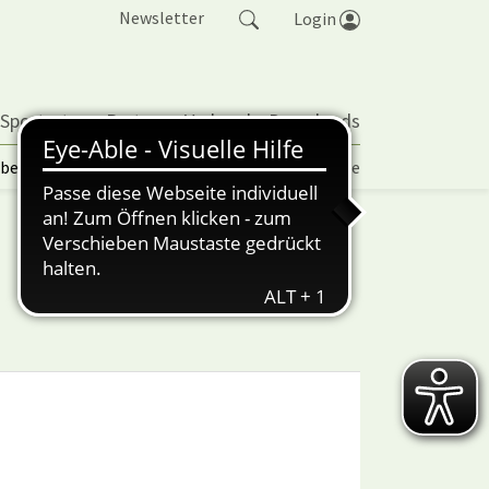
Newsletter
Login
 Sportarten
Partner
Verband
Downloads
lbetrieb | TORP
Vereinspokal
Turniere