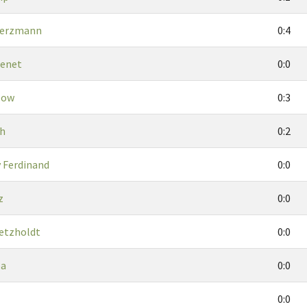
Herzmann
0:4
zenet
0:0
low
0:3
th
0:2
y Ferdinand
0:0
z
0:0
etzholdt
0:0
pa
0:0
0:0