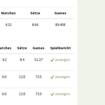
Matches
Sätze
Games
4:32
8:66
89:408
atches
Sätze
Games
Spielbericht
4:2
8:4
51:27
anzeigen
6:0
12:0
72:5
anzeigen
6:0
12:0
72:0
anzeigen