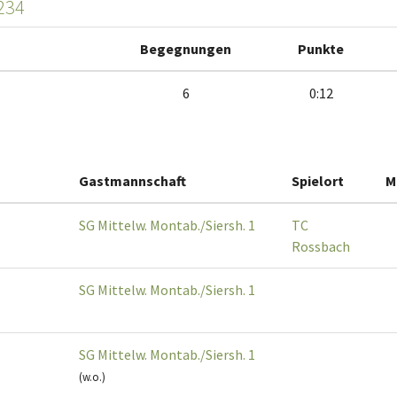
234
Begegnungen
Punkte
6
0:12
Gastmannschaft
Spielort
M
SG Mittelw. Montab./Siersh. 1
TC
Rossbach
SG Mittelw. Montab./Siersh. 1
SG Mittelw. Montab./Siersh. 1
(w.o.)