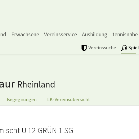
end
Erwachsene
Vereinsservice
Ausbildung
tennisnahe
Vereinssuche
Spie
baur
Rheinland
Begegnungen
LK-Vereinsübersicht
mischt U 12 GRÜN 1 SG