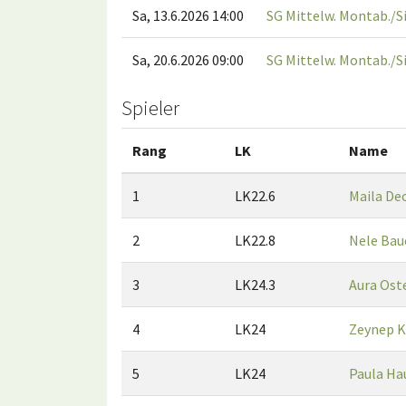
Sa, 13.6.2026 14:00
SG Mittelw. Montab./Si
Sa, 20.6.2026 09:00
SG Mittelw. Montab./Si
Spieler
Rang
LK
Name
1
LK22.6
Maila De
2
LK22.8
Nele Bau
3
LK24.3
Aura Os
4
LK24
Zeynep K
5
LK24
Paula Ha