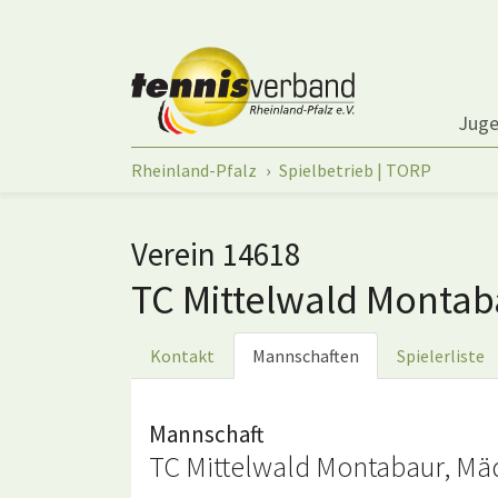
Springe zum Seiteninhalt
Jug
Sie sind hier:
Rheinland-Pfalz
Spielbetrieb | TORP
Verein 14618
TC Mittelwald Monta
Kontakt
Mannschaften
Spielerliste
Mannschaft
TC Mittelwald Montabaur, Mäd