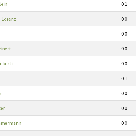
lein
0:1
e Lorenz
0:0
0:0
einert
0:0
mberti
0:0
l
0:1
hl
0:0
ker
0:0
immermann
0:0