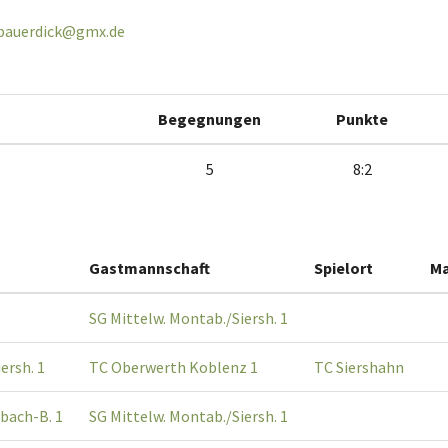
.bauerdick@gmx.de
Begegnungen
Punkte
5
8:2
Gastmannschaft
Spielort
Ma
SG Mittelw. Montab./Siersh. 1
ersh. 1
TC Oberwerth Koblenz 1
TC Siershahn
bach-B. 1
SG Mittelw. Montab./Siersh. 1