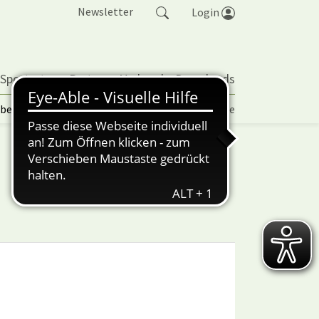
Newsletter
Login
 Sportarten
Partner
Verband
Downloads
lbetrieb | TORP
Vereinspokal
Turniere