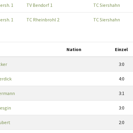
ersh. 1
TV Bendorf 1
TC Siershahn
ersh. 1
TC Rheinbrohl 2
TC Siershahn
Nation
Einzel
cker
3:0
erdick
4:0
termann
3:1
esgin
3:0
ubert
2:0