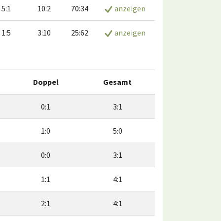
5:1
10:2
70:34
anzeigen
1:5
3:10
25:62
anzeigen
Doppel
Gesamt
0:1
3:1
1:0
5:0
0:0
3:1
1:1
4:1
2:1
4:1