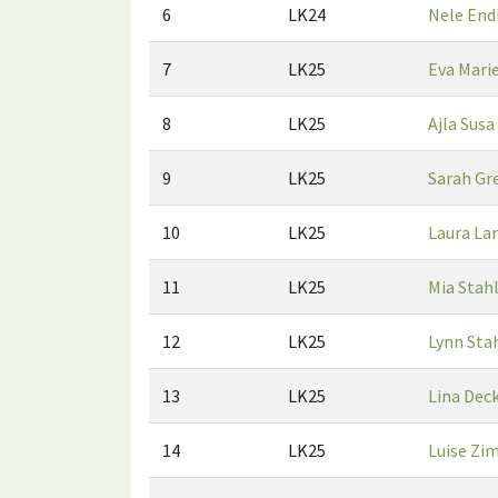
6
LK24
Nele End
7
LK25
Eva Mari
8
LK25
Ajla Susa
9
LK25
Sarah Gr
10
LK25
Laura La
11
LK25
Mia Stah
12
LK25
Lynn Sta
13
LK25
Lina Dec
14
LK25
Luise Z