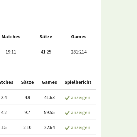
Matches
Sätze
Games
19:11
41:25
281:214
tches
Sätze
Games
Spielbericht
2:4
4:9
41:63
anzeigen
4:2
9:7
59:55
anzeigen
1:5
2:10
22:64
anzeigen