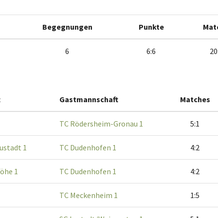
Begegnungen
Punkte
Mat
6
6:6
20
t
Gastmannschaft
Matches
TC Rödersheim-Gronau 1
5:1
ustadt 1
TC Dudenhofen 1
4:2
öhe 1
TC Dudenhofen 1
4:2
TC Meckenheim 1
1:5