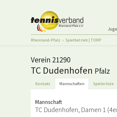
Springe zum Seiteninhalt
Jug
Sie sind hier:
Rheinland-Pfalz
Spielbetrieb | TORP
Verein 21290
TC Dudenhofen
Pfalz
Kontakt
Mannschaften
Spielerliste
Mannschaft
TC Dudenhofen, Damen 1 (4e