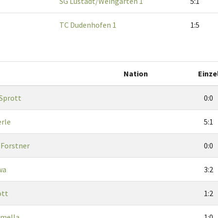
SG Lustadt/Weingarten 1
5:1
TC Dudenhofen 1
1:5
Nation
Einze
 Sprott
0:0
erle
5:1
 Forstner
0:0
wa
3:2
ott
1:2
rmella
1:0