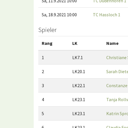
Sa, 11.9.2021 10:00
TC Dudenhofen 1
Sa, 18.9.2021 10:00
TC Hassloch 1
Spieler
Rang
LK
Name
1
LK7.1
Christiane
2
LK20.1
Sarah Diet
3
LK22.1
Constanze
4
LK23.1
Tanja Roll
5
LK23.1
Katrin Spr
6
LK23.1
Claudia Fo