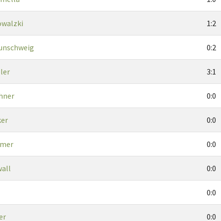
owalzki
1:2
aunschweig
0:2
ler
3:1
hner
0:0
ker
0:0
ämer
0:0
wall
0:0
0:0
er
0:0