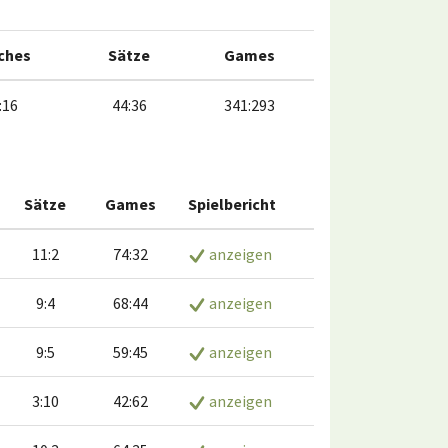
ches
Sätze
Games
:16
44:36
341:293
Sätze
Games
Spielbericht
11:2
74:32
anzeigen
9:4
68:44
anzeigen
9:5
59:45
anzeigen
3:10
42:62
anzeigen