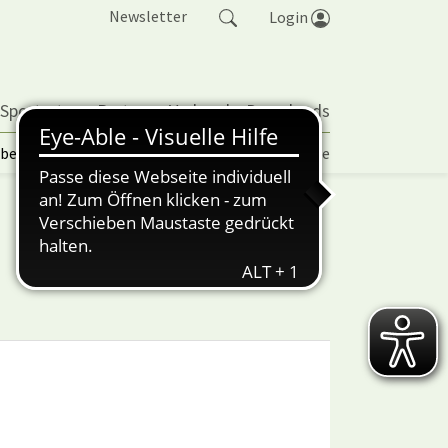
Newsletter
Login
 Sportarten
Partner
Verband
Downloads
lbetrieb | TORP
Vereinspokal
Turniere