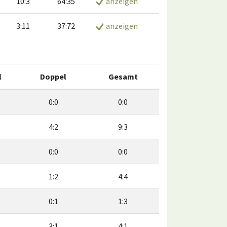
10:3
64:35
anzeigen
3:11
37:72
anzeigen
l
Doppel
Gesamt
0:0
0:0
4:2
9:3
0:0
0:0
1:2
4:4
0:1
1:3
3:1
4:1