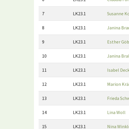
7
LK23.1
Susanne K
8
LK23.1
Janina Br
9
LK23.1
Esther Göb
10
LK23.1
Janina Bra
11
LK23.1
Isabel Dec
12
LK23.1
Marion Kr
13
LK23.1
Frieda Sch
14
LK23.1
Lina Woll
15
LK23.1
Nina Winkl