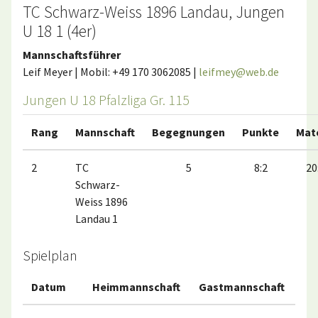
TC Schwarz-Weiss 1896 Landau, Jungen
U 18 1 (4er)
Mannschaftsführer
Leif Meyer | Mobil: +49 170 3062085 |
leifmey@web.de
Jungen U 18 Pfalzliga Gr. 115
Rang
Mannschaft
Begegnungen
Punkte
Mat
2
TC
5
8:2
20
Schwarz-
Weiss 1896
Landau 1
Spielplan
Datum
Heimmannschaft
Gastmannschaft
Ma