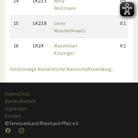
14
LK23.3
Willy
0:0
Wollmann
15
LK23.8
Levin
0:1
Muschelknautz
16
LK24
Maximilian
0:1
Kinzinger
Vollständige Namentliche Mannschaftsmeldung...
Datenschutz
Barrierefreiheit
Impressum
Kontakt
©Tennisverband Rheinland-Pfalz e.V.