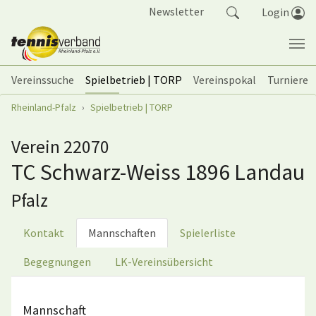
Springe zum Seiteninhalt
Newsletter
Login
Vereinssuche
Spielbetrieb | TORP
Vereinspokal
Turniere
Sie sind hier:
Rheinland-Pfalz
Spielbetrieb | TORP
Verein 22070
TC Schwarz-Weiss 1896 Landau
Pfalz
Kontakt
Mannschaften
Spielerliste
Begegnungen
LK-Vereinsübersicht
Mannschaft