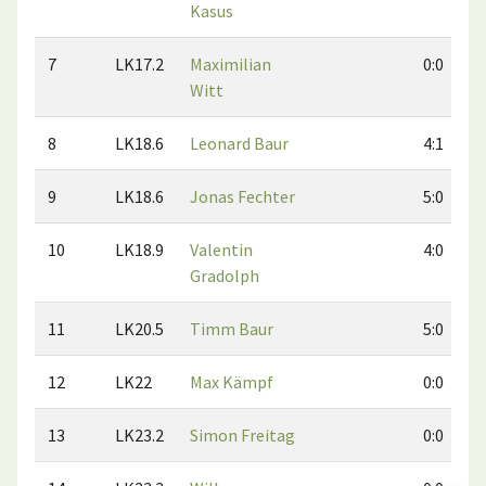
Kasus
7
LK17.2
Maximilian
0:0
Witt
8
LK18.6
Leonard Baur
4:1
9
LK18.6
Jonas Fechter
5:0
10
LK18.9
Valentin
4:0
Gradolph
11
LK20.5
Timm Baur
5:0
12
LK22
Max Kämpf
0:0
13
LK23.2
Simon Freitag
0:0