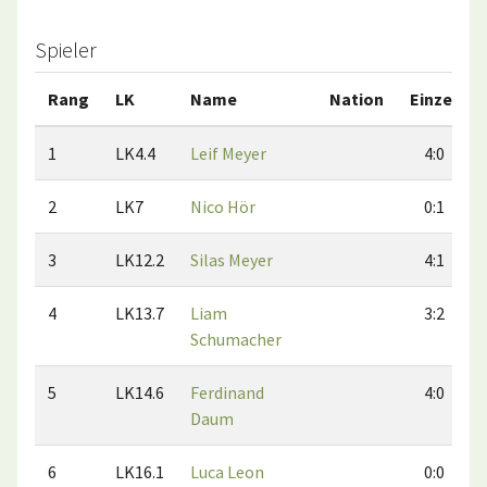
Spieler
Rang
LK
Name
Nation
Einzel
1
LK4.4
Leif Meyer
4:0
2
LK7
Nico Hör
0:1
3
LK12.2
Silas Meyer
4:1
4
LK13.7
Liam
3:2
Schumacher
5
LK14.6
Ferdinand
4:0
Daum
6
LK16.1
Luca Leon
0:0