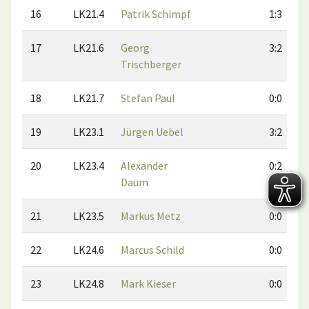
16
LK21.4
Patrik Schimpf
1:3
17
LK21.6
Georg
3:2
Trischberger
18
LK21.7
Stefan Paul
0:0
19
LK23.1
Jürgen Uebel
3:2
20
LK23.4
Alexander
0:2
Daum
21
LK23.5
Markus Metz
0:0
22
LK24.6
Marcus Schild
0:0
23
LK24.8
Mark Kieser
0:0