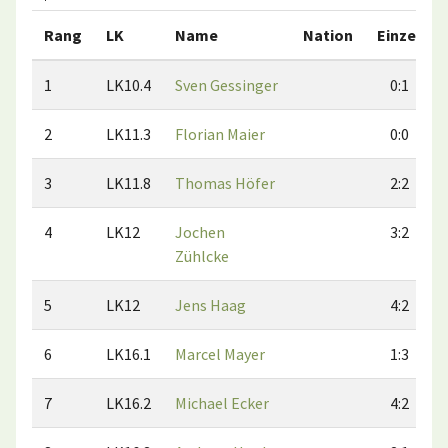
Rang
LK
Name
Nation
Einzel
1
LK10.4
Sven Gessinger
0:1
2
LK11.3
Florian Maier
0:0
3
LK11.8
Thomas Höfer
2:2
4
LK12
Jochen
3:2
Zühlcke
5
LK12
Jens Haag
4:2
6
LK16.1
Marcel Mayer
1:3
7
LK16.2
Michael Ecker
4:2