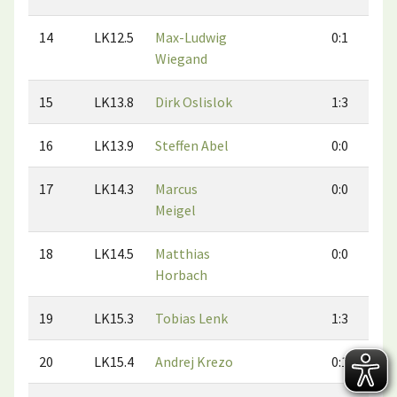
14
LK12.5
Max-Ludwig
0:1
Wiegand
15
LK13.8
Dirk Oslislok
1:3
16
LK13.9
Steffen Abel
0:0
17
LK14.3
Marcus
0:0
Meigel
18
LK14.5
Matthias
0:0
Horbach
19
LK15.3
Tobias Lenk
1:3
20
LK15.4
Andrej Krezo
0:1