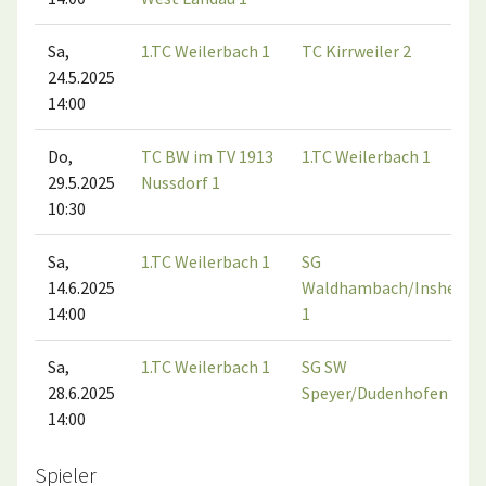
Sa,
1.TC Weilerbach 1
TC Kirrweiler 2
24.5.2025
14:00
Do,
TC BW im TV 1913
1.TC Weilerbach 1
29.5.2025
Nussdorf 1
10:30
Sa,
1.TC Weilerbach 1
SG
14.6.2025
Waldhambach/Insheim
14:00
1
Sa,
1.TC Weilerbach 1
SG SW
28.6.2025
Speyer/Dudenhofen 1
14:00
Spieler