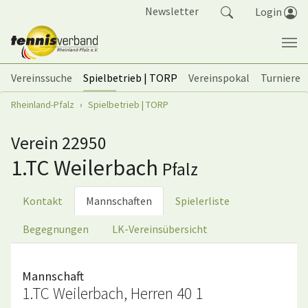
Springe zum Seiteninhalt
Newsletter
Login
Vereinssuche
Spielbetrieb | TORP
Vereinspokal
Turniere
Sie sind hier:
Rheinland-Pfalz
Spielbetrieb | TORP
Verein 22950
1.TC Weilerbach
Pfalz
Kontakt
Mannschaften
Spielerliste
Begegnungen
LK-Vereinsübersicht
Mannschaft
1.TC Weilerbach, Herren 40 1