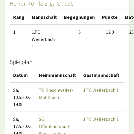
Herren 40 Pfalzliga Gr. 038
Rang
Mannschaft
Begegnungen
Punkte
Mat
1
1.TC
6
12:0
35
Weilerbach
1
Spielplan
Datum
Heimmannschaft
Gastmannschaft
Sa,
TC Rieschweiler-
1.TC Weilerbach 1
10.5.2025
Mühlbach 1
14:00
Sa,
SG
1.TC Weilerbach 1
17.5.2025
Offenbach/Süd-
14:00
West Landau 1