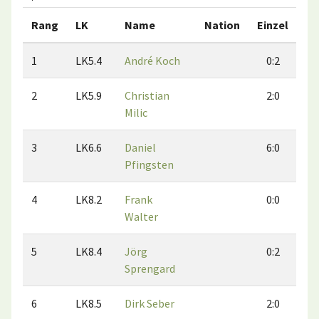
Rang
LK
Name
Nation
Einzel
Do
1
LK5.4
André Koch
0:2
2
LK5.9
Christian
2:0
Milic
3
LK6.6
Daniel
6:0
Pfingsten
4
LK8.2
Frank
0:0
Walter
5
LK8.4
Jörg
0:2
Sprengard
6
LK8.5
Dirk Seber
2:0