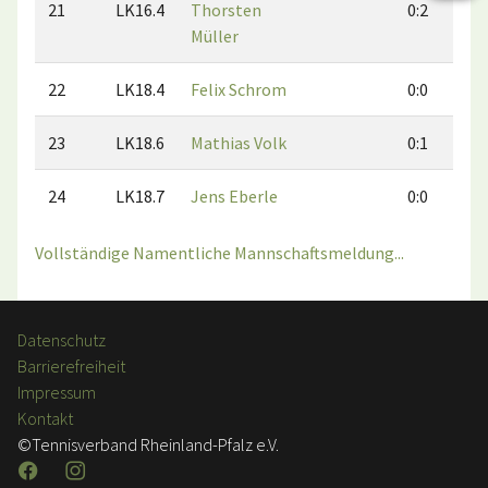
21
LK16.4
Thorsten
0:2
Müller
22
LK18.4
Felix Schrom
0:0
23
LK18.6
Mathias Volk
0:1
24
LK18.7
Jens Eberle
0:0
Vollständige Namentliche Mannschaftsmeldung...
Datenschutz
Barrierefreiheit
Impressum
Kontakt
©Tennisverband Rheinland-Pfalz e.V.