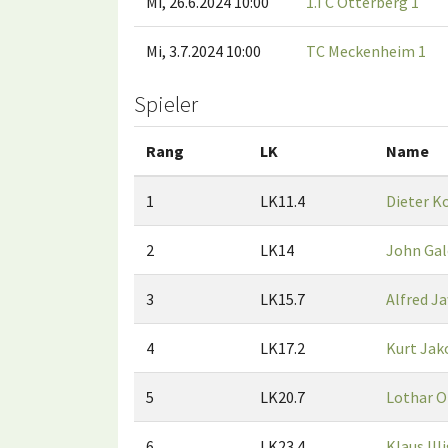
Mi, 26.6.2024 10:00
1.TC Otterberg 1
Mi, 3.7.2024 10:00
TC Meckenheim 1
Spieler
Rang
LK
Name
1
LK11.4
Dieter K
2
LK14
John Gal
3
LK15.7
Alfred J
4
LK17.2
Kurt Jak
5
LK20.7
Lothar O
6
LK23.4
Klaus Ill