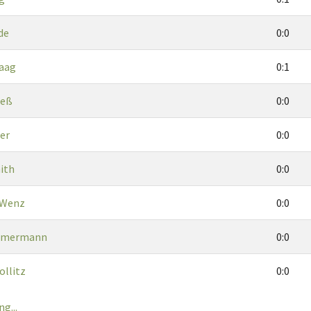
de
0:0
aag
0:1
Heß
0:0
er
0:0
ith
0:0
 Wenz
0:0
mmermann
0:0
ollitz
0:0
g...