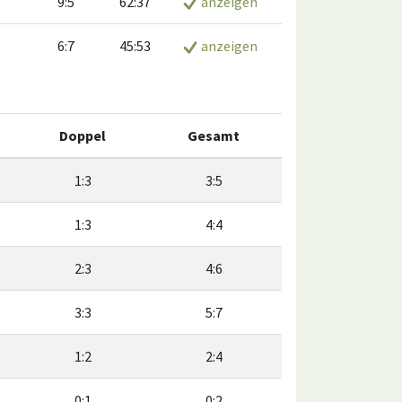
9:5
62:37
anzeigen
6:7
45:53
anzeigen
Doppel
Gesamt
1:3
3:5
1:3
4:4
2:3
4:6
3:3
5:7
1:2
2:4
0:1
0:2