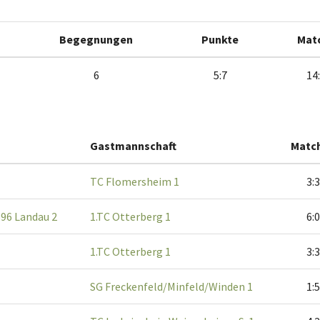
Begegnungen
Punkte
Mat
6
5:7
14
Gastmannschaft
Matc
TC Flomersheim 1
3:3
96 Landau 2
1.TC Otterberg 1
6:0
1.TC Otterberg 1
3:3
SG Freckenfeld/Minfeld/Winden 1
1:5