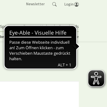
Newsletter
Login
 Sportarten
Partner
Verband
Downloads
lbetrieb | TORP
Vereinspokal
Turniere