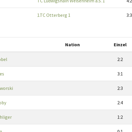
TC Ludwigshain Weisenheim a.S. 1
4:2
1.TC Otterberg 1
3:3
Nation
Einzel
obel
2:2
es
3:1
aworski
2:3
oby
2:4
hliger
1:2
ig
0:1