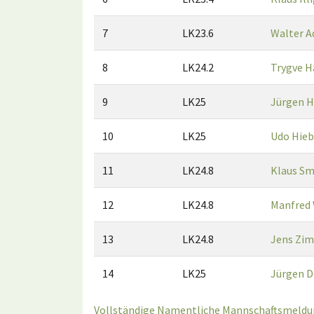
7
LK23.6
Walter A
8
LK24.2
Trygve H
9
LK25
Jürgen 
10
LK25
Udo Hieb
11
LK24.8
Klaus Sm
12
LK24.8
Manfred
13
LK24.8
Jens Zi
14
LK25
Jürgen D
Vollständige Namentliche Mannschaftsmeldun