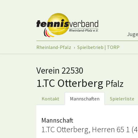
Springe zum Seiteninhalt
Jug
Sie sind hier:
Rheinland-Pfalz
Spielbetrieb | TORP
Verein 22530
1.TC Otterberg
Pfalz
Kontakt
Mannschaften
Spielerliste
Mannschaft
1.TC Otterberg, Herren 65 1 (4