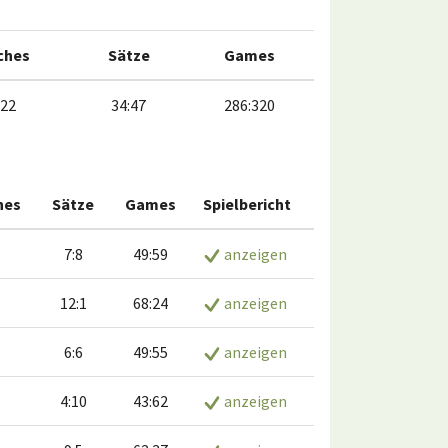
ches
Sätze
Games
:22
34:47
286:320
hes
Sätze
Games
Spielbericht
7:8
49:59
anzeigen
12:1
68:24
anzeigen
6:6
49:55
anzeigen
4:10
43:62
anzeigen